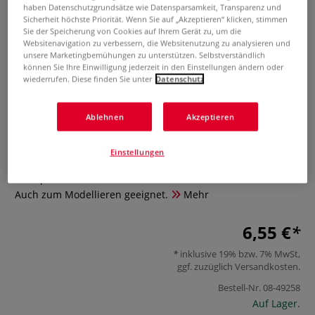
haben Datenschutzgrundsätze wie Datensparsamkeit, Transparenz und
Sicherheit höchste Priorität. Wenn Sie auf „Akzeptieren“ klicken, stimmen
Sie der Speicherung von Cookies auf Ihrem Gerät zu, um die
Websitenavigation zu verbessern, die Websitenutzung zu analysieren und
unsere Marketingbemühungen zu unterstützen. Selbstverständlich
können Sie Ihre Einwilligung jederzeit in den Einstellungen ändern oder
wiederrufen. Diese finden Sie unter
Datenschutz
Ablehnen
Akzeptieren
ESPRIT COMPOSITE Holzspatel
0 Bewertungen
Einstellungen
Holzspatel zum Anmischen von Gieß- und Abformmassen.
Auch zum Modellieren geeignet.
Mehr
6,55 €
inklusive 19% bzw. 7% MwSt,
ggf. zuzüglich
Versandkosten
.
Bestell-Nr.
08-49258
Auf Lager.