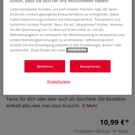
Schön, dass Sie sich für uns entschieden haben!
Liebe Gerstaecker Kunden, uns und unseren Partnern liegt viel daran,
Ihnen ein rundum gelungenes Einkaufserlebnis zu ermöglichen. Dabei
haben Datenschutzgrundsätze wie Datensparsamkeit, Transparenz und
Sicherheit höchste Priorität. Wenn Sie auf „Akzeptieren“ klicken, stimmen
Sie der Speicherung von Cookies auf Ihrem Gerät zu, um die
Websitenavigation zu verbessern, die Websitenutzung zu analysieren und
unsere Marketingbemühungen zu unterstützen. Selbstverständlich
können Sie Ihre Einwilligung jederzeit in den Einstellungen ändern oder
wiederrufen. Diese finden Sie unter
Datenschutz
Emailletasse, Bastelset
Ablehnen
Akzeptieren
0 Bewertungen
Einstellungen
Gestalte mit diesem Set deine eigene, individuell verzierte
Tasse, für dich oder aber auch als Geschenk. Die Bastelbox
enthält alles was man dazu braucht.
Mehr
10,99 €
inklusive 19% bzw. 7% MwSt,