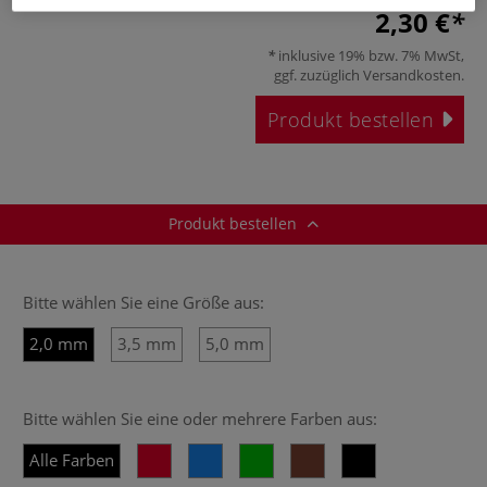
2,30 €
inklusive 19% bzw. 7% MwSt,
ggf. zuzüglich
Versandkosten
.
Produkt bestellen
Produkt bestellen
Bitte wählen Sie eine Größe aus:
2,0 mm
3,5 mm
5,0 mm
Bitte wählen Sie eine oder mehrere Farben aus:
Alle Farben