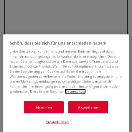
Schön, dass Sie sich für uns entschieden haben!
Liebe Gerstaecker Kunden, uns und unseren Partnern liegt viel daran,
Ihnen ein rundum gelungenes Einkaufserlebnis zu ermöglichen. Dabei
haben Datenschutzgrundsätze wie Datensparsamkeit, Transparenz und
edding® 1255 Kalligrafiestift -
Sicherheit höchste Priorität. Wenn Sie auf „Akzeptieren“ klicken, stimmen
Sie der Speicherung von Cookies auf Ihrem Gerät zu, um die
Einzelstifte
Websitenavigation zu verbessern, die Websitenutzung zu analysieren und
unsere Marketingbemühungen zu unterstützen. Selbstverständlich
können Sie Ihre Einwilligung jederzeit in den Einstellungen ändern oder
0 Bewertungen
wiederrufen. Diese finden Sie unter
Datenschutz
edding® 1255 sind Kalligrafie-Stifte mit Keilspitze. – Preise
pro Stift.
Mehr
Ablehnen
Akzeptieren
Einstellungen