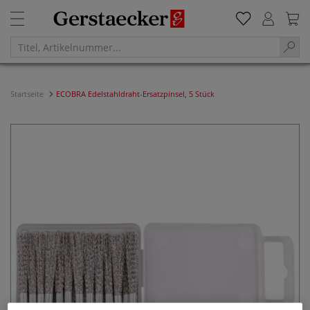
Startseite
ECOBRA Edelstahldraht-Ersatzpinsel, 5 Stück