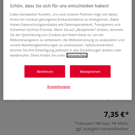
Schön, dass Sie sich für uns entschieden haben!
Liebe Gerstaecker Kunden, uns und unseren Partnern liegt viel daran,
Ihnen ein rundum gelungenes Einkaufserlebnis zu ermöglichen. Dabei
haben Datenschutzgrundsätze wie Datensparsamkeit, Transparenz und
Sicherheit höchste Priorität. Wenn Sie auf „Akzeptieren“ klicken, stimmen
Sie der Speicherung von Cookies auf Ihrem Gerät zu, um die
Websitenavigation zu verbessern, die Websitenutzung zu analysieren und
unsere Marketingbemühungen zu unterstützen. Selbstverständlich
können Sie Ihre Einwilligung jederzeit in den Einstellungen ändern oder
ECOBRA Edelstahldraht-
wiederrufen. Diese finden Sie unter
Datenschutz
Ersatzpinsel, 5 Stück
Ablehnen
Akzeptieren
1 Bewertung
ECOBRA Edelstahldraht-Ersatzpinsel sind auch für
Einstellungen
künstlerische Zwecke hervorragend geeignet.
Packungsinhalt: 5 Stück. Qualität Made in Germany.
Mehr
7,35 €
inklusive 19% bzw. 7% MwSt,
ggf. zuzüglich
Versandkosten
.