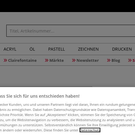
ACRYL
ÖL
PASTELL
ZEICHNEN
DRUCKEN
Clairefontaine
Märkte
Newsletter
Blog
S
Duo-Kart
ss Sie sich für uns entschieden haben!
aecker Kunden, uns und unseren Partnern liegt viel daran, Ihnen ein rundum gelungen
ebnis zu ermöglichen. Dabei haben Datenschutzgrundsätze wie Datensparsamkeit, Tra
öchste Priorität. Wenn Sie auf „Akzeptieren“ klicken, stimmen Sie der Speicherung von 
Graupappe für de
 zu, um die Websitenavigation zu verbessern, die Websitenutzung zu analysieren und 
kaschiert. 1000 
mühungen zu unterstützen. Selbstverständlich können Sie Ihre Einwilligung jederzeit 
n ändern oder wiederrufen. Diese finden Sie unter
Datenschutz
Recyclingfasern.