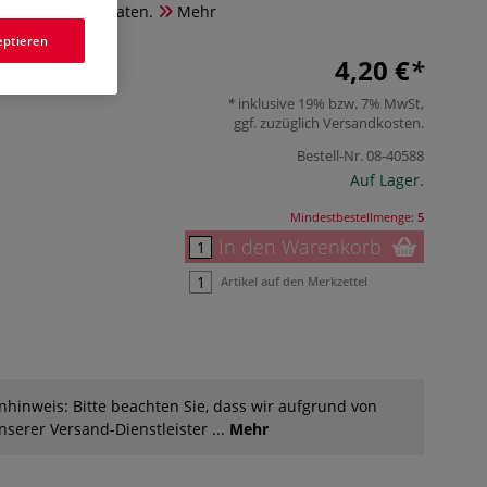
rschiedenen Formaten.
Mehr
eptieren
4,20 €
inklusive 19% bzw. 7% MwSt,
ggf. zuzüglich
Versandkosten
.
Bestell-Nr.
08-40588
Auf Lager.
Mindestbestellmenge:
5
In den Warenkorb
Artikel auf den Merkzettel
hinweis: Bitte beachten Sie, dass wir aufgrund von
serer Versand-Dienstleister ...
Mehr