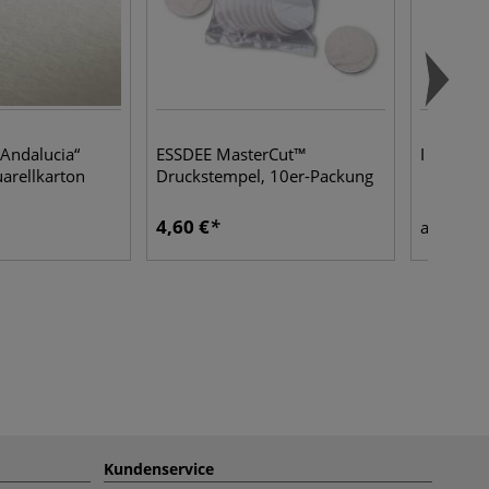
Andalucia“
ESSDEE MasterCut™
I LOVE A
arellkarton
Druckstempel, 10er-Packung
4,60 €
2,89
ab
Kundenservice