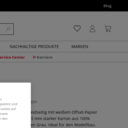
Blog
NACHHALTIGE PRODUKTE
MARKEN
ervice Center
Karriere
on
es
0 Bewertungen
nsparenz und
Cookies auf
n Modellbau, beidseitig mit weißem Offset-Papier
unsere
g/qm schwerer, 1,5 mm starker Karton aus 100%
in den
 Außen Weiß innen Grau. Ideal für den Modellbau.