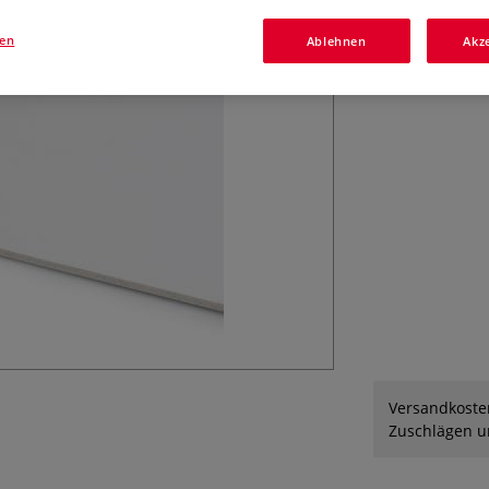
Erhältlich in ve
gen
Ablehnen
Akz
Versandkosten
Zuschlägen un