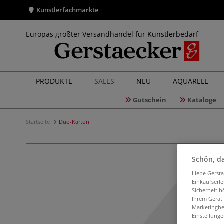
Künstlerfachmärkte
Europas größter Versandhandel für Künstlerbedarf
PRODUKTE
SALES
NEU
AQUARELL
Gutschein
Kataloge
Startseite
Duo-Karton
Schön, da
Liebe Gerst
Einkaufserl
Sicherheit h
Ihrem Gerät
Marketingbe
Einstellunge