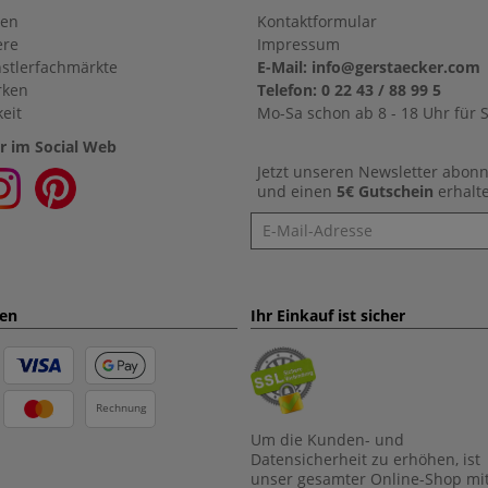
en
Kontaktformular
ere
Impressum
stlerfachmärkte
E-Mail: info@gerstaecker.com
rken
Telefon: 0 22 43 / 88 99 5
eit
Mo-Sa schon ab 8 - 18 Uhr für S
r im Social Web
Jetzt unseren Newsletter abon
und einen
5€ Gutschein
erhalt
Newsletter
ten
Ihr Einkauf ist sicher
Rechnung
Um die Kunden- und
Datensicherheit zu erhöhen, ist
unser gesamter Online-Shop mi