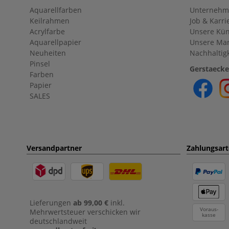
Aquarellfarben
Unternehm
Keilrahmen
Job & Karri
Acrylfarbe
Unsere Kün
Aquarellpapier
Unsere Ma
Neuheiten
Nachhaltigk
Pinsel
Gerstaecke
Farben
Papier
SALES
Versandpartner
Zahlungsar
Lieferungen
ab 99,00 €
inkl.
Voraus-
Mehrwertsteuer verschicken wir
kasse
deutschlandweit