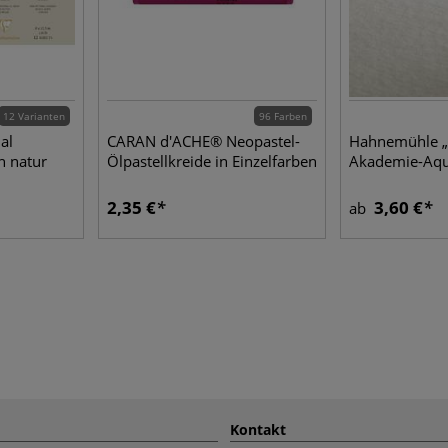
12 Varianten
96 Farben
al
CARAN d'ACHE® Neopastel-
Hahnemühle „
n natur
Ölpastellkreide in Einzelfarben
Akademie-Aqu
2,35 €
3,60 €
ab
Kontakt