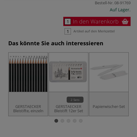
Bestell-Nr.
08-91769
Auf Lager.
In den Warenkorb
Artikel auf den Merkzettel
Das könnte Sie auch interessieren
2 Sets
GERSTAECKER
GERSTAECKER
Papierwischer-Set
C
Bleistifte, einzeln
Bleistift 12er Set