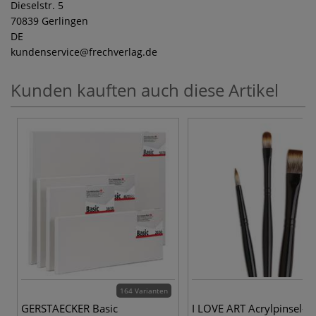
Dieselstr. 5
70839 Gerlingen
DE
kundenservice
@frechverlag.de
Kunden kauften auch diese Artikel
164 Varianten
2
GERSTAECKER Basic
I LOVE ART Acrylpinsel-Se