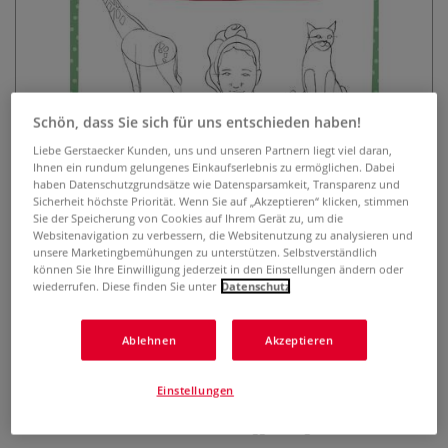
Schön, dass Sie sich für uns entschieden haben!
Liebe Gerstaecker Kunden, uns und unseren Partnern liegt viel daran,
Ihnen ein rundum gelungenes Einkaufserlebnis zu ermöglichen. Dabei
Die Kunst des Zeichnens für
haben Datenschutzgrundsätze wie Datensparsamkeit, Transparenz und
Kinder - Übungsbuch
Sicherheit höchste Priorität. Wenn Sie auf „Akzeptieren“ klicken, stimmen
Sie der Speicherung von Cookies auf Ihrem Gerät zu, um die
Websitenavigation zu verbessern, die Websitenutzung zu analysieren und
0 Bewertungen
unsere Marketingbemühungen zu unterstützen. Selbstverständlich
können Sie Ihre Einwilligung jederzeit in den Einstellungen ändern oder
Das Übungsbuch zur Kinderzeichenschule „Die Kunst des
wiederrufen. Diese finden Sie unter
Datenschutz
Zeichnens für Kinder“. Mit gezieltem Training Schritt für
Schritt zum Zeichenprofi.
Mehr
Ablehnen
Akzeptieren
10,00 €
Einstellungen
inklusive 19% bzw. 7% MwSt,
ggf. zuzüglich
Versandkosten
.