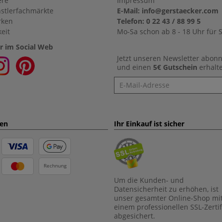
ere
Impressum
stlerfachmärkte
E-Mail: info@gerstaecker.com
rken
Telefon: 0 22 43 / 88 99 5
eit
Mo-Sa schon ab 8 - 18 Uhr für S
r im Social Web
Jetzt unseren Newsletter abon
und einen
5€ Gutschein
erhalt
Newsletter
ten
Ihr Einkauf ist sicher
Rechnung
Um die Kunden- und
Datensicherheit zu erhöhen, ist
unser gesamter Online-Shop mi
einem professionellen SSL-Zertif
abgesichert.