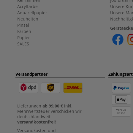
Keilrahmen
Job & Karri
Acrylfarbe
Unsere Kün
Aquarellpapier
Unsere Ma
Neuheiten
Nachhaltigk
Pinsel
Gerstaecke
Farben
Papier
SALES
Versandpartner
Zahlungsar
Lieferungen
ab 99,00 €
inkl.
Voraus-
Mehrwertsteuer verschicken wir
kasse
deutschlandweit
versandkostenfrei!
Versandkosten und