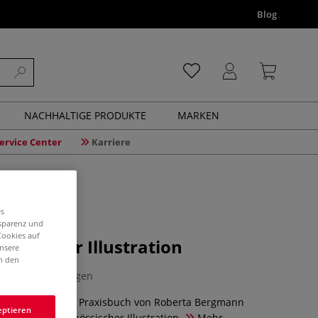
Blog
NACHHALTIGE PRODUKTE
MARKEN
ervice Center
Karriere
es
nsparenz und
Cookies auf
lagen der Illustration
unsere
in den
0 Bewertungen
de Theorie- und Praxisbuch von Roberta Bergmann
eptieren
undlagen zeitgenössischer Illustration.
Mehr