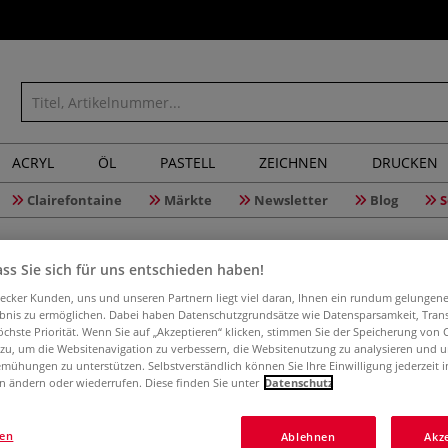
ACRYL
ÖL
PASTELL
ZEICHNEN
DRUCKEN
Clairefontaine
Märkte
Newsletter
Blog
S
ss Sie sich für uns entschieden haben!
aecker Kunden, uns und unseren Partnern liegt viel daran, Ihnen ein rundum gelungen
ebnis zu ermöglichen. Dabei haben Datenschutzgrundsätze wie Datensparsamkeit, Tra
öchste Priorität. Wenn Sie auf „Akzeptieren“ klicken, stimmen Sie der Speicherung von 
Die Grund
 zu, um die Websitenavigation zu verbessern, die Websitenutzung zu analysieren und 
mühungen zu unterstützen. Selbstverständlich können Sie Ihre Einwilligung jederzeit 
n ändern oder wiederrufen. Diese finden Sie unter
Datenschutz
Dieses umfassen
gen
Ablehnen
Akz
vermittelt die Gr