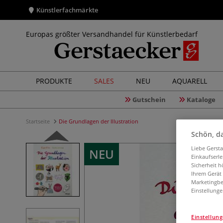
Künstlerfachmärkte
Europas größter Versandhandel für Künstlerbedarf
PRODUKTE
SALES
NEU
AQUARELL
Gutschein
Kataloge
Startseite
Die Grundlagen der Illustration
Schön, da
Liebe Gerst
NEU
Einkaufserl
Sicherheit h
Ihrem Gerät
Marketingbe
Einstellunge
Einstellun