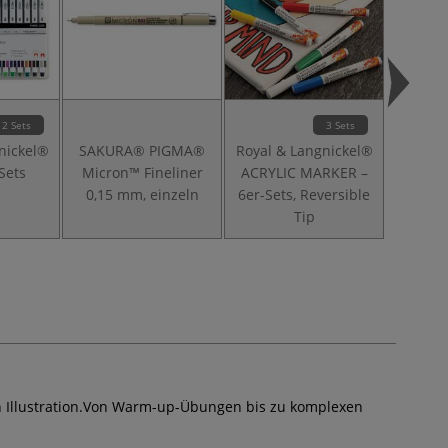
2 Sets
3 Sets
nickel®
SAKURA® PIGMA®
Royal & Langnickel®
W
-Sets
Micron™ Fineliner
ACRYLIC MARKER –
NEWT
0,15 mm, einzeln
6er-Sets, Reversible
Co
Tip
Aquare
n Illustration.Von Warm-up-Übungen bis zu komplexen