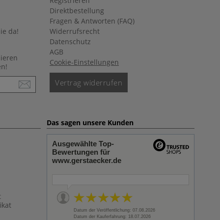
Registrieren
Direktbestellung
Fragen & Antworten (FAQ)
ie da!
Widerrufsrecht
Datenschutz
AGB
nieren
Cookie-Einstellungen
en!
Vertrag widerrufen
Das sagen unsere Kunden
Ausgewählte Top-
Bewertungen für
www.gerstaecker.de
t
ikat
Datum der Veröffentlichung: 07.08.2026
Datum der Kauferfahrung: 18.07.2026