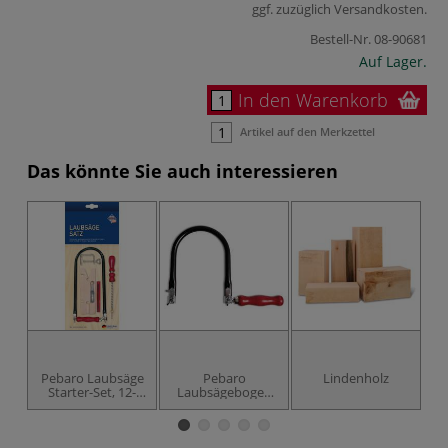
ggf. zuzüglich
Versandkosten
.
Bestell-Nr.
08-90681
Auf Lager.
In den Warenkorb
Artikel auf den Merkzettel
Das könnte Sie auch interessieren
Pebaro Laubsäge
Pebaro
Lindenholz
M
Starter-Set, 12-
Laubsägebogen
teilig inkl.
für Kinder
Drillbohrer