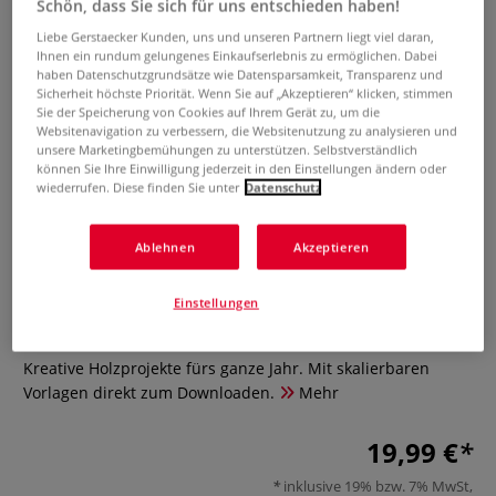
Schön, dass Sie sich für uns entschieden haben!
Liebe Gerstaecker Kunden, uns und unseren Partnern liegt viel daran,
Ihnen ein rundum gelungenes Einkaufserlebnis zu ermöglichen. Dabei
haben Datenschutzgrundsätze wie Datensparsamkeit, Transparenz und
Sicherheit höchste Priorität. Wenn Sie auf „Akzeptieren“ klicken, stimmen
Sie der Speicherung von Cookies auf Ihrem Gerät zu, um die
Websitenavigation zu verbessern, die Websitenutzung zu analysieren und
unsere Marketingbemühungen zu unterstützen. Selbstverständlich
können Sie Ihre Einwilligung jederzeit in den Einstellungen ändern oder
wiederrufen. Diese finden Sie unter
Datenschutz
Die große Laubsägen-
Ablehnen
Akzeptieren
Motivsammlung
Einstellungen
0 Bewertungen
Kreative Holzprojekte fürs ganze Jahr. Mit skalierbaren
Vorlagen direkt zum Downloaden.
Mehr
19,99 €
inklusive 19% bzw. 7% MwSt,