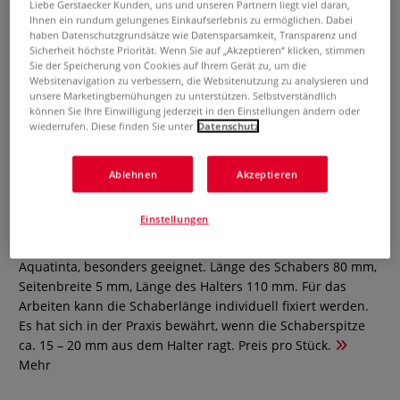
Liebe Gerstaecker Kunden, uns und unseren Partnern liegt viel daran,
Ihnen ein rundum gelungenes Einkaufserlebnis zu ermöglichen. Dabei
haben Datenschutzgrundsätze wie Datensparsamkeit, Transparenz und
Sicherheit höchste Priorität. Wenn Sie auf „Akzeptieren“ klicken, stimmen
Sie der Speicherung von Cookies auf Ihrem Gerät zu, um die
Websitenavigation zu verbessern, die Websitenutzung zu analysieren und
unsere Marketingbemühungen zu unterstützen. Selbstverständlich
können Sie Ihre Einwilligung jederzeit in den Einstellungen ändern oder
wiederrufen. Diese finden Sie unter
Datenschutz
DICK Dreikant-Hohlschaber
Ablehnen
Akzeptieren
0 Bewertungen
Einstellungen
Doppelendig, im vernickelten Halter mit Schraubkopf,
verstellbar und dadurch für feinere Arbeiten, z. B. bei
Aquatinta, besonders geeignet. Länge des Schabers 80 mm,
Seitenbreite 5 mm, Länge des Halters 110 mm. Für das
Arbeiten kann die Schaberlänge individuell fixiert werden.
Es hat sich in der Praxis bewährt, wenn die Schaberspitze
ca. 15 – 20 mm aus dem Halter ragt. Preis pro Stück.
Mehr