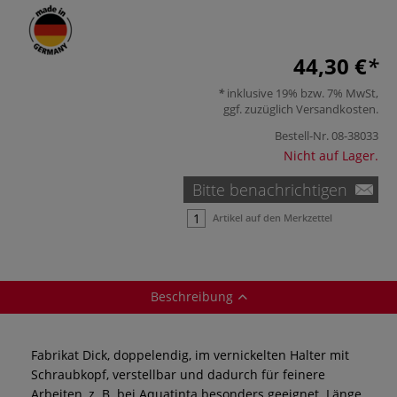
44,30 €
inklusive 19% bzw. 7% MwSt,
ggf. zuzüglich
Versandkosten
.
Bestell-Nr.
08-38033
Nicht auf Lager.
Bitte benachrichtigen
Artikel auf den Merkzettel
Beschreibung
Fabrikat Dick, doppelendig, im vernickelten Halter mit
Schraubkopf, verstellbar und dadurch für feinere
Arbeiten, z. B. bei Aquatinta besonders geeignet. Länge