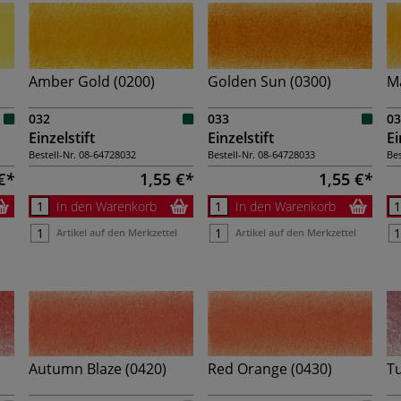
Amber Gold (0200)
Golden Sun (0300)
M
032
033
03
Einzelstift
Einzelstift
Ei
Bestell-Nr.
08-64728032
Bestell-Nr.
08-64728033
Bes
€
1,55 €
1,55 €
In den Warenkorb
In den Warenkorb
Artikel auf den Merkzettel
Artikel auf den Merkzettel
Autumn Blaze (0420)
Red Orange (0430)
Tu