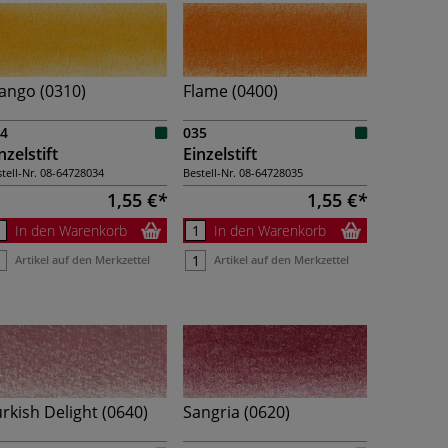
ango (0310)
Flame (0400)
4
035
nzelstift
Einzelstift
tell-Nr.
08-64728034
Bestell-Nr.
08-64728035
1,55 €
1,55 €
In den Warenkorb
In den Warenkorb
Artikel auf den Merkzettel
Artikel auf den Merkzettel
rkish Delight (0640)
Sangria (0620)