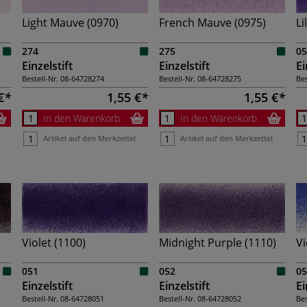
Light Mauve (0970)
French Mauve (0975)
Li
274
275
05
Einzelstift
Einzelstift
Ei
Bestell-Nr.
08-64728274
Bestell-Nr.
08-64728275
Bes
€
1,55 €
1,55 €
In den Warenkorb
In den Warenkorb
Artikel auf den Merkzettel
Artikel auf den Merkzettel
Violet (1100)
Midnight Purple (1110)
Vi
051
052
05
Einzelstift
Einzelstift
Ei
Bestell-Nr.
08-64728051
Bestell-Nr.
08-64728052
Bes