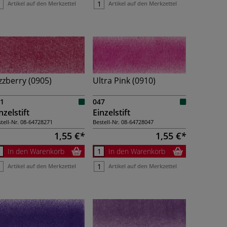
Artikel auf den Merkzettel
Artikel auf den Merkzettel
zzberry (0905)
Ultra Pink (0910)
1
047
nzelstift
Einzelstift
tell-Nr.
08-64728271
Bestell-Nr.
08-64728047
1,55 €
1,55 €
In den Warenkorb
In den Warenkorb
Artikel auf den Merkzettel
Artikel auf den Merkzettel