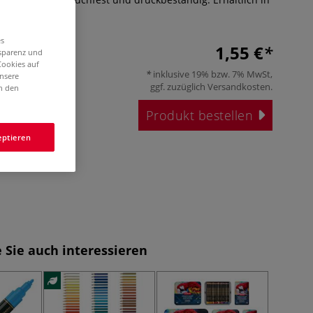
tönen.
Mehr
es
1,55 €
nsparenz und
Cookies auf
inklusive 19% bzw. 7% MwSt,
unsere
ggf. zuzüglich
Versandkosten
.
in den
Produkt bestellen
eptieren
 Sie auch interessieren