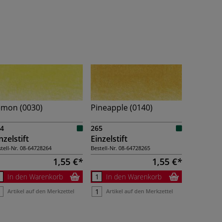
emon (0030)
Pineapple (0140)
4
265
nzelstift
Einzelstift
tell-Nr.
08-64728264
Bestell-Nr.
08-64728265
1,55 €
1,55 €
In den Warenkorb
In den Warenkorb
Artikel auf den Merkzettel
Artikel auf den Merkzettel