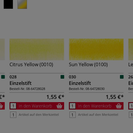
Citrus Yellow (0010)
Sun Yellow (0100)
L
028
030
26
Einzelstift
Einzelstift
Ei
Bestell-Nr.
08-64728028
Bestell-Nr.
08-64728030
Bes
€
1,55 €
1,55 €
In den Warenkorb
In den Warenkorb
Artikel auf den Merkzettel
Artikel auf den Merkzettel