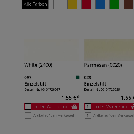
Alle Farben
White (2400)
Parmesan (0020)
097
029
Einzelstift
Einzelstift
Bestell-Nr.
08-64728097
Bestell-Nr.
08-64728029
1,55 €
1,55 
In den Warenkorb
In den Warenkorb
Artikel auf den Merkzettel
Artikel auf den Merkzettel