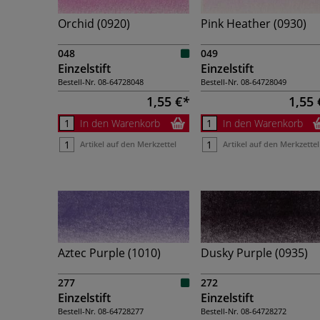
Orchid (0920)
Pink Heather (0930)
048
049
Einzelstift
Einzelstift
Bestell-Nr.
08-64728048
Bestell-Nr.
08-64728049
1,55 €
1,55 
In den Warenkorb
In den Warenkorb
Artikel auf den Merkzettel
Artikel auf den Merkzettel
Aztec Purple (1010)
Dusky Purple (0935)
277
272
Einzelstift
Einzelstift
Bestell-Nr.
08-64728277
Bestell-Nr.
08-64728272