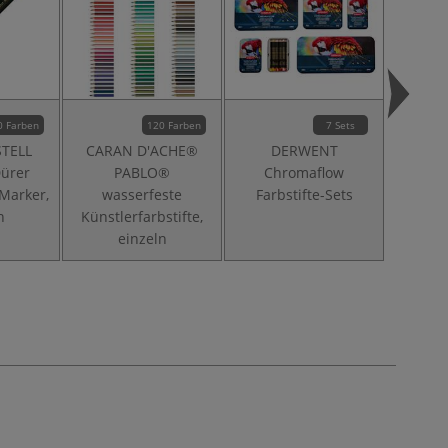
0 Farben
120 Farben
7 Sets
STELL
CARAN D'ACHE®
DERWENT
DERWEN
Dürer
PABLO®
Chromaflow
Bur
Marker,
wasserfeste
Farbstifte-Sets
n
Künstlerfarbstifte,
einzeln