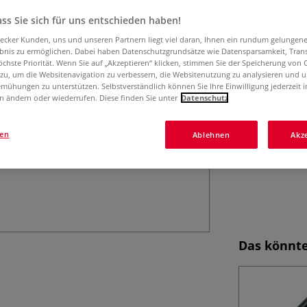
zahlreichen Farb
ss Sie sich für uns entschieden haben!
aecker Kunden, uns und unseren Partnern liegt viel daran, Ihnen ein rundum gelungen
ebnis zu ermöglichen. Dabei haben Datenschutzgrundsätze wie Datensparsamkeit, Tra
öchste Priorität. Wenn Sie auf „Akzeptieren“ klicken, stimmen Sie der Speicherung von 
 zu, um die Websitenavigation zu verbessern, die Websitenutzung zu analysieren und 
mühungen zu unterstützen. Selbstverständlich können Sie Ihre Einwilligung jederzeit 
n ändern oder wiederrufen. Diese finden Sie unter
Datenschutz
gen
Ablehnen
Akz
Das könnte