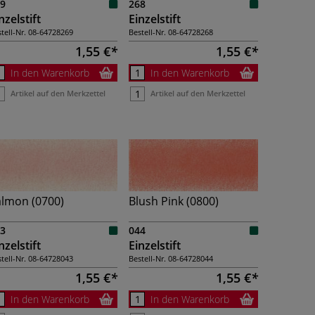
9
268
nzelstift
Einzelstift
tell-Nr.
08-64728269
Bestell-Nr.
08-64728268
1,55 €
1,55 €
In den Warenkorb
In den Warenkorb
Artikel auf den Merkzettel
Artikel auf den Merkzettel
almon (0700)
Blush Pink (0800)
3
044
nzelstift
Einzelstift
tell-Nr.
08-64728043
Bestell-Nr.
08-64728044
1,55 €
1,55 €
In den Warenkorb
In den Warenkorb