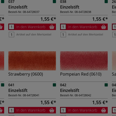
037
038
26
Einzelstift
Einzelstift
Ei
Bestell-Nr.
08-64728037
Bestell-Nr.
08-64728038
Bes
€
1,55 €
1,55 €
In den Warenkorb
In den Warenkorb
Artikel auf den Merkzettel
Artikel auf den Merkzettel
Strawberry (0600)
Pompeian Red (0610)
S
041
042
04
Einzelstift
Einzelstift
Ei
Bestell-Nr.
08-64728041
Bestell-Nr.
08-64728042
Bes
€
1,55 €
1,55 €
In den Warenkorb
In den Warenkorb