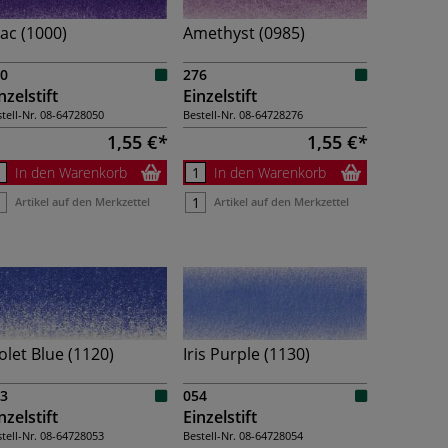
lac (1000)
Amethyst (0985)
0
276
nzelstift
Einzelstift
tell-Nr.
08-64728050
Bestell-Nr.
08-64728276
1,55 €
1,55 €
In den Warenkorb
In den Warenkorb
Artikel auf den Merkzettel
Artikel auf den Merkzettel
olet Blue (1120)
Iris Purple (1130)
3
054
nzelstift
Einzelstift
tell-Nr.
08-64728053
Bestell-Nr.
08-64728054