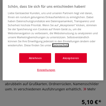
Schön, dass Sie sich für uns entschieden haben!
Liebe Gerstaecker Kunden, uns und unseren Partnern liegt viel daran,
Ihnen ein rundum gelungenes Einkaufserlebnis zu ermöglichen. Dabei
haben Datenschutzgrundsätze wie Datensparsamkeit, Transparenz und
Sicherheit höchste Priorität. Wenn Sie auf „Akzeptieren“ klicken, stimmen
Sie der Speicherung von Cookies auf Ihrem Gerät zu, um die
Websitenavigation zu verbessern, die Websitenutzung zu analysieren und
unsere Marketingbemühungen zu unterstützen. Selbstverständlich
können Sie Ihre Einwilligung jederzeit in den Einstellungen ändern oder
wiederrufen. Diese finden Sie unter
Datenschutz
DECAdry Transferzahlen und
Ablehnen
Akzeptieren
Rechenzeichen
0 Bewertungen
Einstellungen
DECAdry Transferzahlen und Rechenzeichen zum
abrubbeln auf Grußkarten, Ordnerrücken, Namensschilder
uvm. In verschiedenen Ausführungen erhältlich.
Mehr
5,10 €