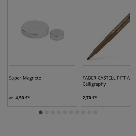
12 
Super-Magnete
FABER-CASTELL PITT Arti
Calligraphy
4,50 €
2,70 €
ab