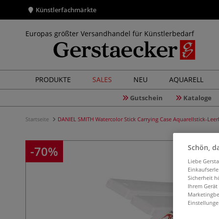
Künstlerfachmärkte
Europas größter Versandhandel für Künstlerbedarf
PRODUKTE
SALES
NEU
AQUARELL
Gutschein
Kataloge
Startseite
DANIEL SMITH Watercolor Stick Carrying Case Aquarellstick-Lee
Schön, da
-70%
Liebe Gerst
Einkaufserl
Sicherheit h
Ihrem Gerät
Marketingbe
Einstellunge