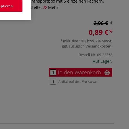
ewahrungs-und Transportbox mit 5 einzelnen Fächern.
eptieren
lkreiden und Pastelle.
Mehr
2,96 €
0,89 €
inklusive 19% bzw. 7% MwSt,
ggf. zuzüglich
Versandkosten
.
Bestell-Nr.
09-33358
Auf Lager.
In den Warenkorb
Artikel auf den Merkzettel