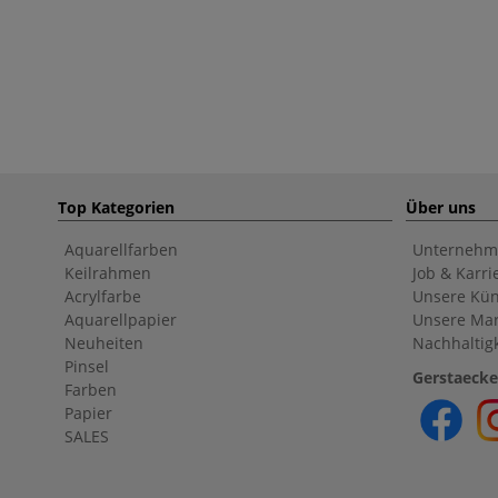
Top Kategorien
Über uns
Aquarellfarben
Unternehm
Keilrahmen
Job & Karri
Acrylfarbe
Unsere Kün
Aquarellpapier
Unsere Ma
Neuheiten
Nachhaltigk
Pinsel
Gerstaecke
Farben
Papier
SALES