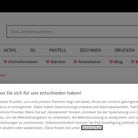
ACRYL
ÖL
PASTELL
ZEICHNEN
DRUCKEN
Clairefontaine
Märkte
Newsletter
Blog
S
rbox
ss Sie sich für uns entschieden haben!
aecker Kunden, uns und unseren Partnern liegt viel daran, Ihnen ein rundum gelungen
DANIEL SM
ebnis zu ermöglichen. Dabei haben Datenschutzgrundsätze wie Datensparsamkeit, Tra
öchste Priorität. Wenn Sie auf „Akzeptieren“ klicken, stimmen Sie der Speicherung von 
Case Aqua
 zu, um die Websitenavigation zu verbessern, die Websitenutzung zu analysieren und 
mühungen zu unterstützen. Selbstverständlich können Sie Ihre Einwilligung jederzeit 
n ändern oder wiederrufen. Diese finden Sie unter
Datenschutz