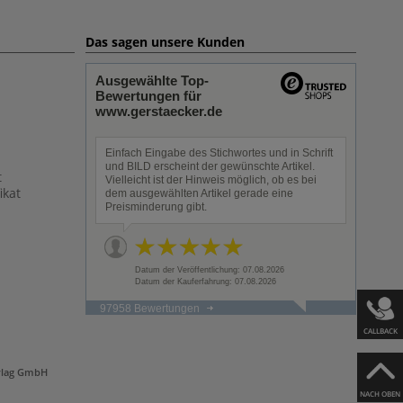
Das sagen unsere Kunden
Ausgewählte Top-
Bewertungen für
www.gerstaecker.de
Einfach Eingabe des Stichwortes und in Schrift
und BILD erscheint der gewünschte Artikel.
t
Vielleicht ist der Hinweis möglich, ob es bei
ikat
dem ausgewählten Artikel gerade eine
Preisminderung gibt.
Datum der Veröffentlichung: 07.08.2026
Datum der Kauferfahrung: 07.08.2026
97958 Bewertungen
CALLBACK
rlag GmbH
NACH OBEN