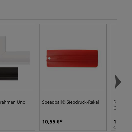
nrahmen Uno
Speedball® Siebdruck-Rakel
R&F HAN
Gesso
10,55 €
13,85 €
0,118 l | 1 l: