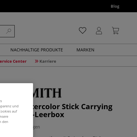
Blog
NACHHALTIGE PRODUKTE
MARKEN
ervice Center
Karriere
es
ITH Watercolor Stick Carrying
nsparenz und
Cookies auf
rellstick-Leerbox
unsere
in den
2 Bewertungen