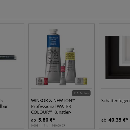
115 Farben
V5
WINSOR & NEWTON™
Schattenfuge
lbar
Professional WATER
COLOUR™ Künstler-
Aquarellfarbe, einzeln
5,80 €
40,35 €
ab
ab
0,005 l | 1 l:
1.160,00 €