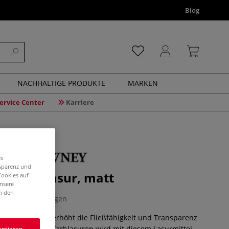
Blog
NACHHALTIGE PRODUKTE
MARKEN
ervice Center
Karriere
es
nsparenz und
WNEY Lasur, matt
Cookies auf
unsere
in den
0 Bewertungen
 Lasur, matt erhöht die Fließfähigkeit und Transparenz
 Das Malen von Farblasuren wird mit diesem Lasurmittel
eptieren