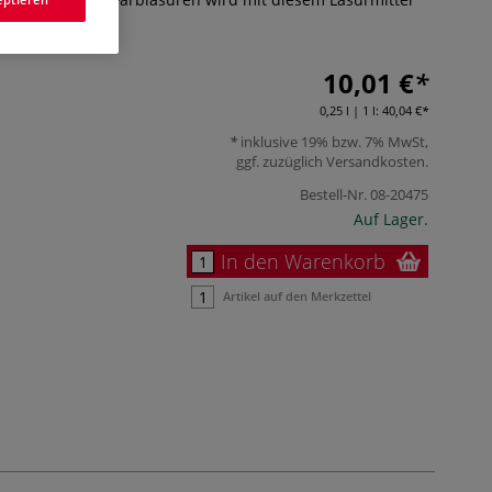
hr
10,01 €
0,25 l | 1 l:
40,04 €
inklusive 19% bzw. 7% MwSt,
ggf. zuzüglich
Versandkosten
.
Bestell-Nr.
08-20475
Auf Lager.
In den Warenkorb
Artikel auf den Merkzettel