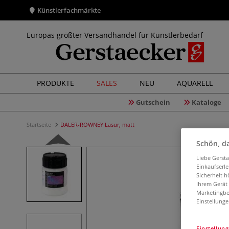
Künstlerfachmärkte
Europas größter Versandhandel für Künstlerbedarf
PRODUKTE
SALES
NEU
AQUARELL
Gutschein
Kataloge
Startseite
DALER-ROWNEY Lasur, matt
Schön, da
Liebe Gerst
Einkaufserl
Sicherheit h
Ihrem Gerät
Marketingbe
Einstellunge
Einstellun