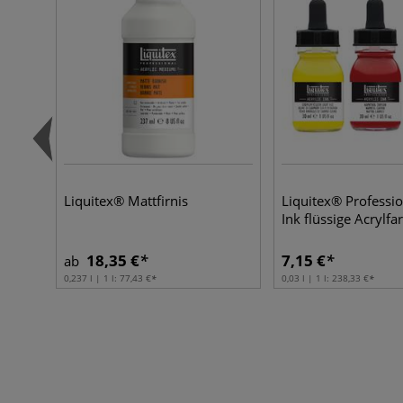
Liquitex® Mattfirnis
Liquitex® Professio
Ink flüssige Acrylfa
18,35 €
7,15 €
ab
0,237 l | 1 l:
77,43 €
0,03 l | 1 l:
238,33 €