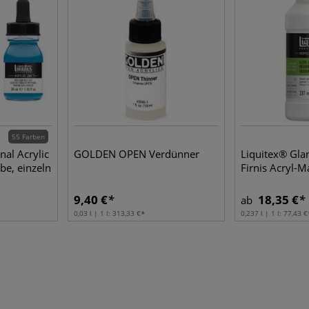
55 Farben
nal Acrylic
GOLDEN OPEN Verdünner
Liquitex® Gl
rbe, einzeln
Firnis Acryl-M
9,40 €
18,35 €
ab
0,03 l | 1 l:
313,33 €
0,237 l | 1 l:
77,43 €