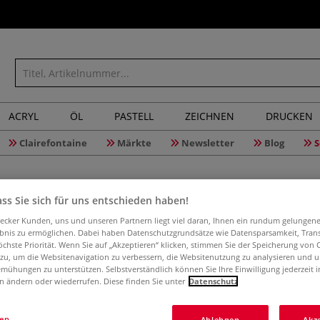
ACRYL
ÖL
PASTELL
ZEICHNEN
DRUCKEN
Clairefontaine
Märkte
Newsletter
Blog
S
ss Sie sich für uns entschieden haben!
aecker Kunden, uns und unseren Partnern liegt viel daran, Ihnen ein rundum gelungen
ebnis zu ermöglichen. Dabei haben Datenschutzgrundsätze wie Datensparsamkeit, Tra
DALER-RO
öchste Priorität. Wenn Sie auf „Akzeptieren“ klicken, stimmen Sie der Speicherung von 
 zu, um die Websitenavigation zu verbessern, die Websitenutzung zu analysieren und 
mühungen zu unterstützen. Selbstverständlich können Sie Ihre Einwilligung jederzeit 
n ändern oder wiederrufen. Diese finden Sie unter
Datenschutz
Die DALER-ROWNEY
von Acrylfarben.
gen
Ablehnen
Akz