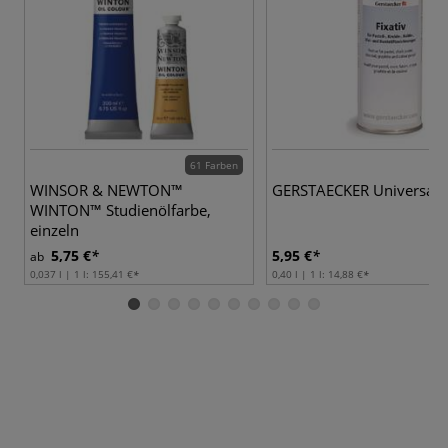
61 Farben
WINSOR & NEWTON™
GERSTAECKER Universal-F
WINTON™ Studienölfarbe,
einzeln
5,75 €
5,95 €
ab
0,037 l | 1 l:
155,41 €
0,40 l | 1 l:
14,88 €