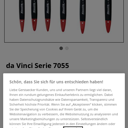
da Vinci Serie 7055
1 Bewertung
Schön, dass Sie sich für uns entschieden haben!
Strapazierfähiger Borstpinsel für den flächigen Farbauftrag.
Liebe Gerstaecker Kunden, uns und unseren Partnern liegt viel daran,
Edelstahlfassung. Extrakräftige, chinesische Chungking-
Ihnen ein rundum gelungenes Einkaufserlebnis zu ermöglichen. Dabei
haben Datenschutzgrundsätze wie Datensparsamkeit, Transparenz und
Borsten. Lange, rotschwarz-polierte Stiele. Gesamtlänge 390
Sicherheit höchste Priorität. Wenn Sie auf „Akzeptieren“ klicken, stimmen
mm. Geeignet für Öl- und Acrylmalerei, Grundierung und
Sie der Speicherung von Cookies auf Ihrem Gerät zu, um die
zum Firnissen. ̶ Preise pro Stück.
Mehr
Websitenavigation zu verbessern, die Websitenutzung zu analysieren und
unsere Marketingbemühungen zu unterstützen. Selbstverständlich
können Sie Ihre Einwilligung jederzeit in den Einstellungen ändern oder