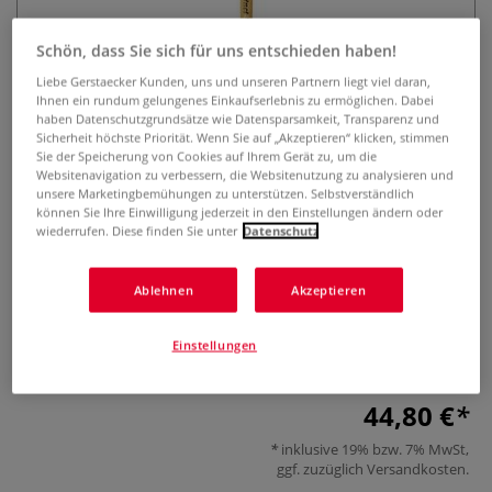
Schön, dass Sie sich für uns entschieden haben!
Liebe Gerstaecker Kunden, uns und unseren Partnern liegt viel daran,
Ihnen ein rundum gelungenes Einkaufserlebnis zu ermöglichen. Dabei
haben Datenschutzgrundsätze wie Datensparsamkeit, Transparenz und
Sicherheit höchste Priorität. Wenn Sie auf „Akzeptieren“ klicken, stimmen
Sie der Speicherung von Cookies auf Ihrem Gerät zu, um die
Websitenavigation zu verbessern, die Websitenutzung zu analysieren und
da Vinci Dachsvertreiber rund,
unsere Marketingbemühungen zu unterstützen. Selbstverständlich
können Sie Ihre Einwilligung jederzeit in den Einstellungen ändern oder
Serie 92 Vertreiber
wiederrufen. Diese finden Sie unter
Datenschutz
0 Bewertungen
Ablehnen
Akzeptieren
da Vinci Dachsvertreiber Serie 92, rund ist ein Aufholzpinsel
für das Firnissen, Maserieren, Lasieren, Grundieren und
Einstellungen
Imitieren.
Mehr
44,80 €
inklusive 19% bzw. 7% MwSt,
ggf. zuzüglich
Versandkosten
.