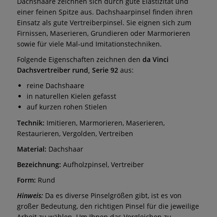
Dachshaare zeichnen sich durch gute Elastizität und
einer feinen Spitze aus. Dachshaarpinsel finden ihren
Einsatz als gute Vertreiberpinsel. Sie eignen sich zum
Firnissen, Maserieren, Grundieren oder Marmorieren
sowie für viele Mal-und Imitationstechniken.
Folgende Eigenschaften zeichnen den
da Vinci
Dachsvertreiber rund, Serie 92
aus:
reine Dachshaare
in naturellen Kielen gefasst
auf kurzen rohen Stielen
Technik:
Imitieren, Marmorieren, Maserieren,
Restaurieren, Vergolden, Vertreiben
Material:
Dachshaar
Bezeichnung:
Aufholzpinsel, Vertreiber
Form:
Rund
Hinweis:
Da es diverse Pinselgrößen gibt, ist es von
großer Bedeutung, den richtigen Pinsel für die jeweilige
Arbeit zu wählen. Um Ihnen das Vergleichen zu