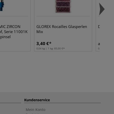
AMIC ZIRCON
GLOREX Rocailles Glasperlen
DARWI® 
pf, Serie 11001K
Mix
tpinsel
3,40 €
2,00
ab
0,04 kg | 1 kg:
85,00 €
0,25 kg | 1 k
Kundenservice
Mein Konto