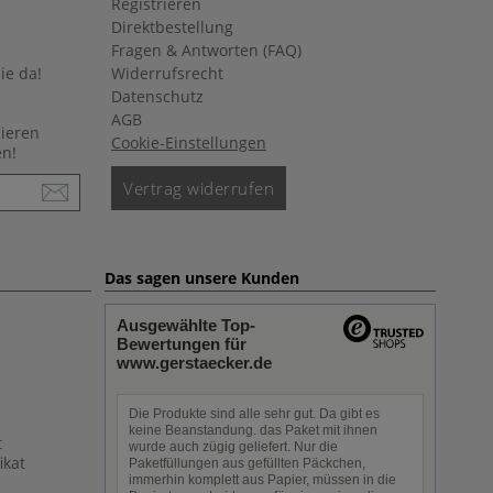
Registrieren
Direktbestellung
Fragen & Antworten (FAQ)
ie da!
Widerrufsrecht
Datenschutz
AGB
nieren
Cookie-Einstellungen
en!
Vertrag widerrufen
Das sagen unsere Kunden
Ausgewählte Top-
Bewertungen für
www.gerstaecker.de
Die Produkte sind alle sehr gut. Da gibt es
keine Beanstandung. das Paket mit ihnen
t
wurde auch zügig geliefert. Nur die
ikat
Paketfüllungen aus gefüllten Päckchen,
immerhin komplett aus Papier, müssen in die