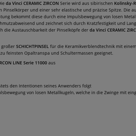
Die
da Vinci CERAMIC ZIRCON
Serie wird aus sibirischen
Kolinsky-
n Pinselkörper und einer sehr elastische und präzise Spitze.
Die au
htung bekommt diese durch eine Impulsbewegung von losen Metall
schmutzabweisend und zeichnet sich durch Kratzfestigkeit und Lang
ch die Austauschbarkeit der Pinselköpfe der
da Vinci CERAMIC ZIR
n großer
SCHICHTPINSEL
für die Keramikverblendtechnik mit eine
zu feinsten Opaltranspa und Schultermassen geeignet.
IRCON LINE Serie 11000
aus
 stets den Intentionen seines Anwenders folgt
ulsbewegung von losen Metallkugeln, welche in die Zwinge mit eing