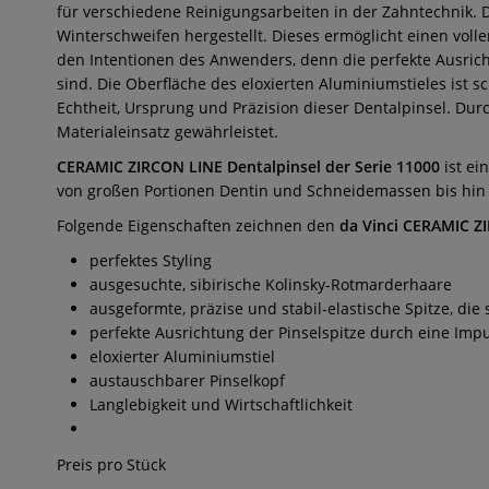
für verschiedene Reinigungsarbeiten in der Zahntechnik. 
Winterschweifen hergestellt. Dieses ermöglicht einen volle
den Intentionen des Anwenders, denn die perfekte Ausric
sind. Die Oberfläche des eloxierten Aluminiumstieles ist 
Echtheit, Ursprung und Präzision dieser Dentalpinsel. Dur
Materialeinsatz gewährleistet.
CERAMIC ZIRCON LINE Dentalpinsel der Serie 11000
ist ei
von großen Portionen Dentin und Schneidemassen bis hin 
Folgende Eigenschaften zeichnen den
da Vinci CERAMIC Z
perfektes Styling
ausgesuchte, sibirische Kolinsky-Rotmarderhaare
ausgeformte, präzise und stabil-elastische Spitze, die
perfekte Ausrichtung der Pinselspitze durch eine Imp
eloxierter Aluminiumstiel
austauschbarer Pinselkopf
Langlebigkeit und Wirtschaftlichkeit
Preis pro Stück