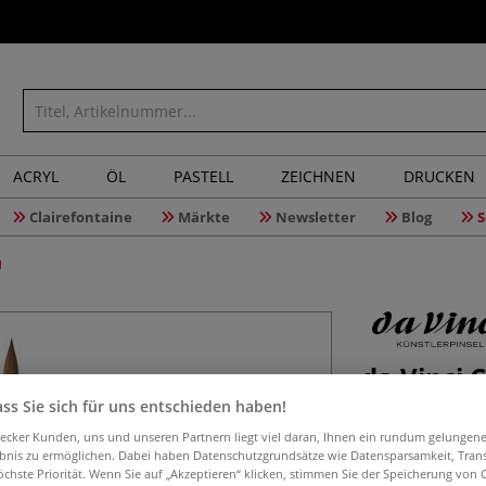
ACRYL
ÖL
PASTELL
ZEICHNEN
DRUCKEN
Clairefontaine
Märkte
Newsletter
Blog
S
l
da Vinci 
11000 gro
ss Sie sich für uns entschieden haben!
aecker Kunden, uns und unseren Partnern liegt viel daran, Ihnen ein rundum gelungen
ebnis zu ermöglichen. Dabei haben Datenschutzgrundsätze wie Datensparsamkeit, Tra
öchste Priorität. Wenn Sie auf „Akzeptieren“ klicken, stimmen Sie der Speicherung von 