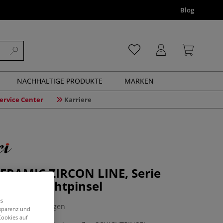
Blog
NACHHALTIGE PRODUKTE
MARKEN
ervice Center
Karriere
CERAMIC ZIRCON LINE, Serie
ßer Schichtpinsel
es
0 Bewertungen
nsparenz und
Cookies auf