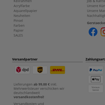
Keilrahmen
Job & Karri
Acrylfarbe
Unsere Kün
Aquarellpapier
Unsere Ma
Neuheiten
Nachhaltigk
Pinsel
Gerstaecke
Farben
Papier
SALES
Versandpartner
Zahlungsar
Lieferungen
ab 99,00 €
inkl.
Voraus-
Mehrwertsteuer verschicken wir
kasse
deutschlandweit
versandkostenfrei!
Versandkosten und