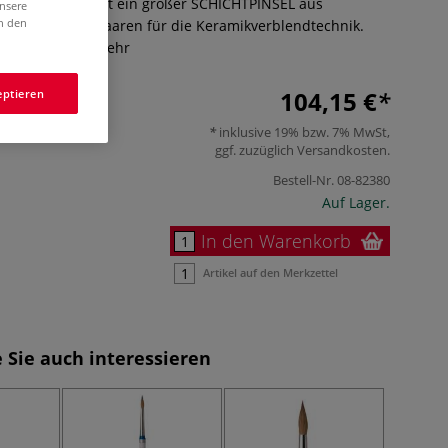
C ZIRCON LINE ist ein großer SCHICHTPINSEL aus
unsere
in den
nsky-Rotmarderhaaren für die Keramikverblendtechnik.
arem Kopf.
Mehr
104,15 €
eptieren
inklusive 19% bzw. 7% MwSt,
ggf. zuzüglich
Versandkosten
.
Bestell-Nr.
08-82380
Auf Lager.
In den Warenkorb
Artikel auf den Merkzettel
 Sie auch interessieren