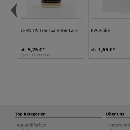
CERNIT® Transparenter Lack
PVC-Folie
5,25 €
1,65 €
ab
ab
0,03 l | 1 l:
175,00 €
Top Kategorien
Über uns
Aquarellfarben
Unternehm