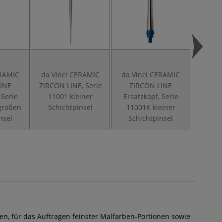
ERAMIC
da Vinci CERAMIC
da Vinci CERAMIC
d
INE
ZIRCON LINE, Serie
ZIRCON LINE
Reinig
 Serie
11001 kleiner
Ersatzkopf, Serie
Meta
großen
Schichtpinsel
11001K kleiner
Se
nsel
Schichtpinsel
n, für das Auftragen feinster Malfarben-Portionen sowie