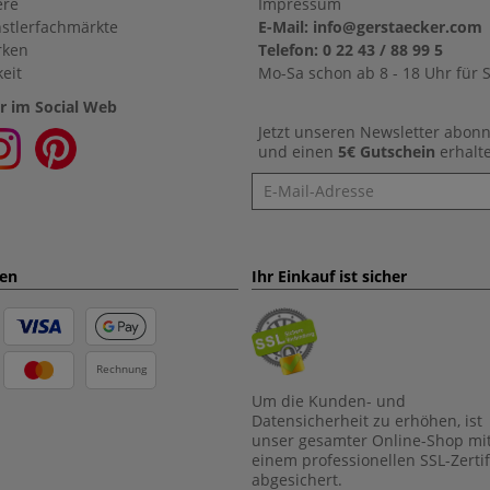
ere
Impressum
stlerfachmärkte
E-Mail: info@gerstaecker.com
rken
Telefon: 0 22 43 / 88 99 5
eit
Mo-Sa schon ab 8 - 18 Uhr für S
r im Social Web
Jetzt unseren Newsletter abon
und einen
5€ Gutschein
erhalt
Newsletter
ten
Ihr Einkauf ist sicher
Rechnung
Um die Kunden- und
Datensicherheit zu erhöhen, ist
unser gesamter Online-Shop mi
einem professionellen SSL-Zertif
abgesichert.