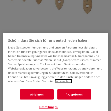
Schön, dass Sie sich für uns entschieden haben!
da Vinci Breiter Borstenpinsel
Liebe Gerstaecker Kunden, uns und unseren Partnern liegt viel daran,
Serie 2473
Ihnen ein rundum gelungenes Einkaufserlebnis zu ermöglichen. Dabei
haben Datenschutzgrundsätze wie Datensparsamkeit, Transparenz und
0 Bewertungen
Sicherheit höchste Priorität. Wenn Sie auf „Akzeptieren“ klicken, stimmen
Sie der Speicherung von Cookies auf Ihrem Gerät zu, um die
Websitenavigation zu verbessern, die Websitenutzung zu analysieren und
da Vinci Breiter Borstenpinsel Serie 2473 aus Chinaborsten.
unsere Marketingbemühungen zu unterstützen. Selbstverständlich
Ideal zum Firnissen, Maserieren, Lasieren und Grundieren.
können Sie Ihre Einwilligung jederzeit in den Einstellungen ändern oder
Mehr
wiederrufen. Diese finden Sie unter
Datenschutz
ab
5,45 €
Ablehnen
Akzeptieren
inklusive 19% bzw. 7% MwSt,
ggf. zuzüglich
Versandkosten
.
Einstellungen