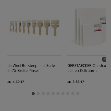
40 Va
da Vinci Borstenpinsel Serie
GERSTAECKER Classico 2
2475 Breite Pinsel
Leinen-Keilrahmen
4,60 €
5,85 €
ab
ab