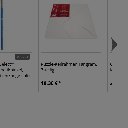
2 Pinsel
Select™
Puzzle-Keilrahmen Tangram,
GERSTAE
hetikpinsel,
7-teilig
Keilrah
atzenzunge-spitz
18,30 €
1,45
ab