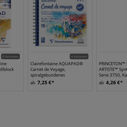
6 Varianten
4 Varianten
line
Clairefontaine AQUAPAD®
PRINCETON™ 
lblock
Carnet de Voyage,
ARTISTE™ Synt
spiralgebundenes
Serie 3750, K
Skizzenbuch
7,25 €
4,26 €
ab
ab