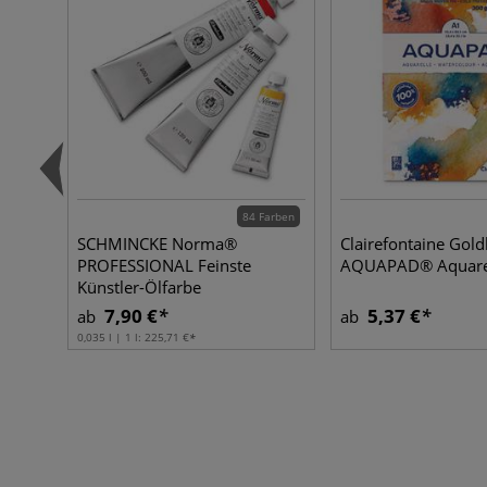
84 Farben
SCHMINCKE Norma®
Clairefontaine Gold
PROFESSIONAL Feinste
AQUAPAD® Aquarel
Künstler-Ölfarbe
7,90 €
5,37 €
ab
ab
0,035 l | 1 l:
225,71 €