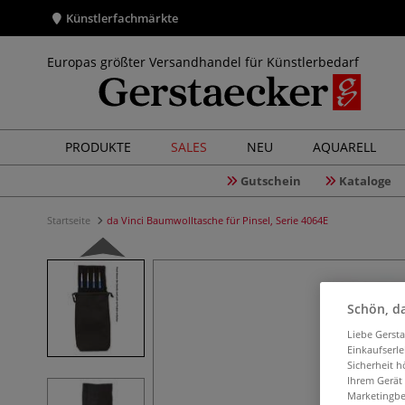
Künstlerfachmärkte
Europas größter Versandhandel für Künstlerbedarf
PRODUKTE
SALES
NEU
AQUARELL
Gutschein
Kataloge
Startseite
da Vinci Baumwolltasche für Pinsel, Serie 4064E
Schön, da
Liebe Gerst
Einkaufserl
Sicherheit h
Ihrem Gerät
Marketingbe