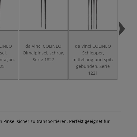
OLINEO
da Vinci COLINEO
da Vinci COLINEO
da Vi
sel,
Ölmalpinsel, schräg,
Schlepper,
Fächer
nfaçon,
Serie 1827
mittellang und spitz
825
gebunden, Serie
1221
 Pinsel sicher zu transportieren. Perfekt geeignet für