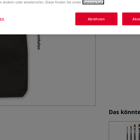
Die da Vinci Bau
n ändern oder wiederrufen. Diese finden Sie unter
Datenschutz
für Pinsel Staur
für Reisen, Freil
gen
Ablehnen
Akz
Das könnte