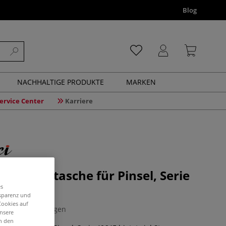
Blog
NACHHALTIGE PRODUKTE
MARKEN
ervice Center
Karriere
Baumwolltasche für Pinsel, Serie
es
nsparenz und
Cookies auf
0 Bewertungen
unsere
in den