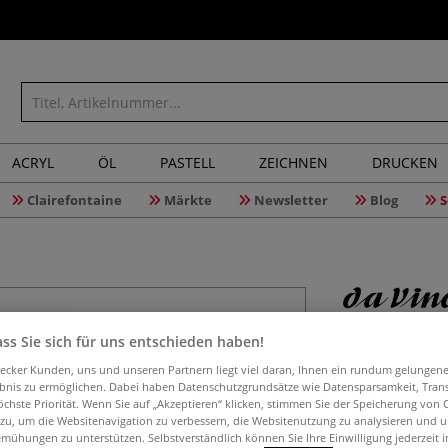
ACRYL
ÖL
PASTELL
ZEICHNEN
DRUCKEN
Clairefontaine
Märkte
Newsletter
Blog
S
da Vinci 
ss Sie sich für uns entschieden haben!
4064E
aecker Kunden, uns und unseren Partnern liegt viel daran, Ihnen ein rundum gelungen
ebnis zu ermöglichen. Dabei haben Datenschutzgrundsätze wie Datensparsamkeit, Tra
öchste Priorität. Wenn Sie auf „Akzeptieren“ klicken, stimmen Sie der Speicherung von 
 zu, um die Websitenavigation zu verbessern, die Websitenutzung zu analysieren und 
mühungen zu unterstützen. Selbstverständlich können Sie Ihre Einwilligung jederzeit 