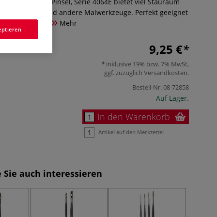
mwolltasche für Pinsel, Serie 4064E bietet viel Stauraum
aum für Pinsel und andere Malwerkzeuge. Perfekt geeignet
ichtmalerei usw.
Mehr
eptieren
9,25 €
inklusive 19% bzw. 7% MwSt,
ggf. zuzüglich
Versandkosten
.
Bestell-Nr.
08-72858
Auf Lager.
In den Warenkorb
Artikel auf den Merkzettel
 Sie auch interessieren