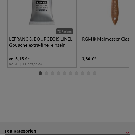
78 Farben
LEFRANC & BOURGEOIS LINEL
RGM® Malmesser Classic
Gouache extra-fine, einzeln
5,15 €
3,80 €
ab
0,014 l | 1 l:
367,86 €
Top Kategorien