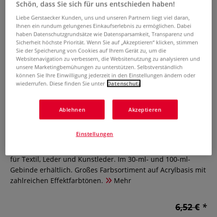
Schön, dass Sie sich für uns entschieden haben!
Liebe Gerstaecker Kunden, uns und unseren Partnern liegt viel daran,
Ihnen ein rundum gelungenes Einkaufserlebnis zu ermöglichen. Dabei
haben Datenschutzgrundsätze wie Datensparsamkeit, Transparenz und
Sicherheit höchste Priorität. Wenn Sie auf „Akzeptieren“ klicken, stimmen
Sie der Speicherung von Cookies auf Ihrem Gerät zu, um die
Websitenavigation zu verbessern, die Websitenutzung zu analysieren und
unsere Marketingbemühungen zu unterstützen. Selbstverständlich
können Sie Ihre Einwilligung jederzeit in den Einstellungen ändern oder
wiederrufen. Diese finden Sie unter
Datenschutz
Custom Shoes Farbe
Ablehnen
Akzeptieren
0 Bewertungen
Einstellungen
Schuhe personalisieren und eigene Designs kreieren, ideal
für Textil, Leder und Kunstleder. Im 30-ml- und 100-ml-
Gebinde erhältlich. Großes Farbsortiment auf Acrylbasis mit
zahlreichen Effektfarbtönen.
Mehr
6,52 €