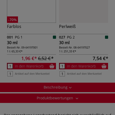
-70%
Farblos
Perlweiß
001
PG 1
027
PG 2
30 ml
30 ml
Bestell-Nr.
09-64197001
Bestell-Nr.
08-64197027
1 l:
65,33 €
1 l:
251,33 €
1,96 €
6,52 €
7,54 €
In den Warenkorb
In den Warenkorb
Artikel auf den Merkzettel
Artikel auf den Merkzettel
Beschreibung
Produktbewertungen