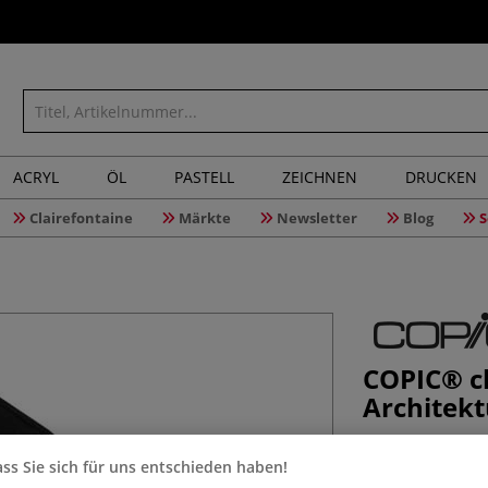
ACRYL
ÖL
PASTELL
ZEICHNEN
DRUCKEN
Clairefontaine
Märkte
Newsletter
Blog
S
COPIC® cl
Architekt
ss Sie sich für uns entschieden haben!