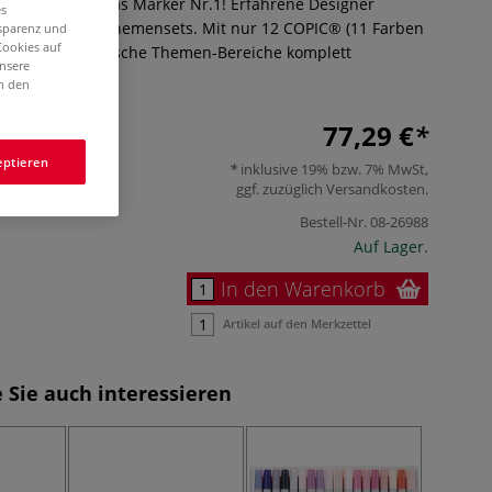
assic ist Europas Marker Nr.1! Erfahrene Designer
es
zielle COPIC® Themensets. Mit nur 12 COPIC® (11 Farben
nsparenz und
Cookies auf
ssen sich spezifische Themen-Bereiche komplett
unsere
hr
in den
77,29 €
eptieren
inklusive 19% bzw. 7% MwSt,
ggf. zuzüglich
Versandkosten
.
Bestell-Nr.
08-26988
Auf Lager.
In den Warenkorb
Artikel auf den Merkzettel
 Sie auch interessieren