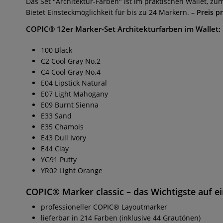
Das Set "Architektur-Farben" ist im praktischen Wallet, 
Bietet Einsteckmöglichkeit für bis zu 24 Markern.
– Preis p
COPIC® 12er Marker-Set Architekturfarben im Wallet:
100 Black
C2 Cool Gray No.2
C4 Cool Gray No.4
E04 Lipstick Natural
E07 Light Mahogany
E09 Burnt Sienna
E33 Sand
E35 Chamois
E43 Dull Ivory
E44 Clay
YG91 Putty
YR02 Light Orange
COPIC® Marker classic
– das Wichtigste auf ei
professioneller COPIC® Layoutmarker
lieferbar in 214 Farben (inklusive 44 Grautönen)