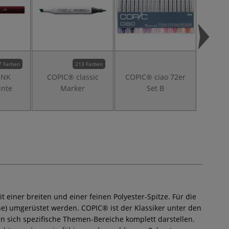
7 Farben
213 Farben
INK
COPIC® classic
COPIC® ciao 72er
COPI
inte
Marker
Set B
Mar
Graut
 einer breiten und einer feinen Polyester-Spitze. Für die
ine) umgerüstet werden. COPIC® ist der Klassiker unter den
n sich spezifische Themen-Bereiche komplett darstellen.