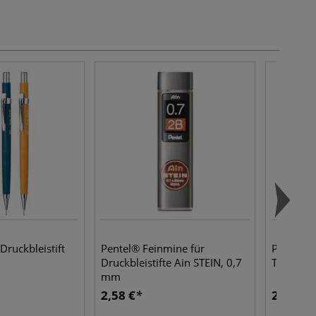
Druckbleistift
Pentel® Feinmine für
PILOT Hi
Druckbleistifte Ain STEIN, 0,7
Tintenrol
mm
2,58 €
2,59 €