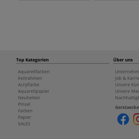
Top Kategorien
Über uns
Aquarellfarben
Unternehm
Keilrahmen
Job & Karri
Acrylfarbe
Unsere Kün
Aquarellpapier
Unsere Ma
Neuheiten
Nachhaltigk
Pinsel
Gerstaecke
Farben
Papier
SALES