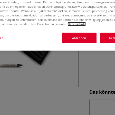
COPIC® Marker cl
aecker Kunden, uns und unseren Partnern liegt viel daran, Ihnen ein rundum gelungen
entwickelten spe
ebnis zu ermöglichen. Dabei haben Datenschutzgrundsätze wie Datensparsamkeit, Tra
öchste Priorität. Wenn Sie auf „Akzeptieren“ klicken, stimmen Sie der Speicherung von 
plus Schwarz) la
 zu, um die Websitenavigation zu verbessern, die Websitenutzung zu analysieren und 
darstellen.
Me
mühungen zu unterstützen. Selbstverständlich können Sie Ihre Einwilligung jederzeit 
n ändern oder wiederrufen. Diese finden Sie unter
Datenschutz
gen
Ablehnen
Akz
Das könnte