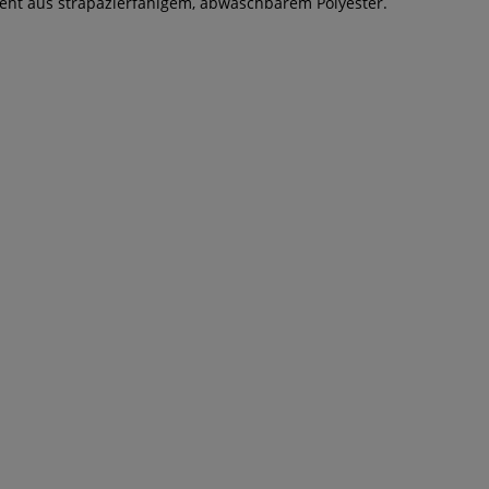
teht aus strapazierfähigem, abwaschbarem Polyester.