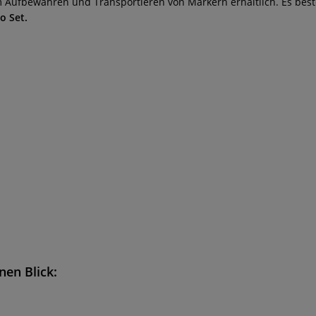
zum Aufbewahren und Transportieren von Markern erhältlich. Es bes
ro Set.
nen Blick: