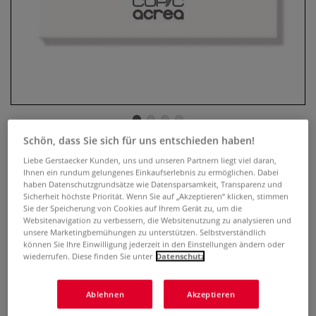
Schön, dass Sie sich für uns entschieden haben!
COPIC® acrea Marker, 6er-Sets
Liebe Gerstaecker Kunden, uns und unseren Partnern liegt viel daran,
Ihnen ein rundum gelungenes Einkaufserlebnis zu ermöglichen. Dabei
haben Datenschutzgrundsätze wie Datensparsamkeit, Transparenz und
1 Bewertung
Sicherheit höchste Priorität. Wenn Sie auf „Akzeptieren“ klicken, stimmen
Sie der Speicherung von Cookies auf Ihrem Gerät zu, um die
Der COPIC® acrea Marker mit wasser- und
Websitenavigation zu verbessern, die Websitenutzung zu analysieren und
pigmentbasierter Tinte, wasserfest, ungiftig und
unsere Marketingbemühungen zu unterstützen. Selbstverständlich
können Sie Ihre Einwilligung jederzeit in den Einstellungen ändern oder
geruchsneutral. Geeignet für unterschiedliche Oberflächen.
wiederrufen. Diese finden Sie unter
Datenschutz
Erhältlich in verschiedenen Sets.
Mehr
Ablehnen
Akzeptieren
23,12 €