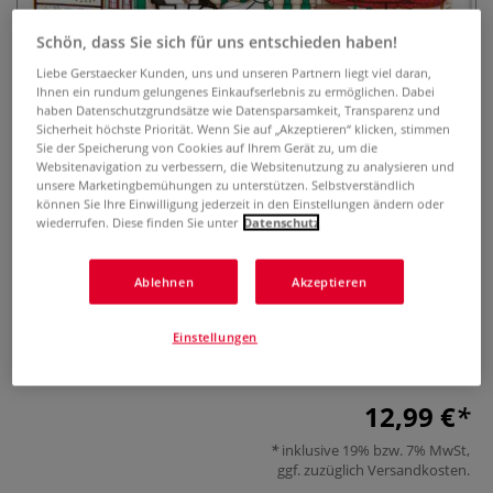
Schön, dass Sie sich für uns entschieden haben!
Liebe Gerstaecker Kunden, uns und unseren Partnern liegt viel daran,
Ihnen ein rundum gelungenes Einkaufserlebnis zu ermöglichen. Dabei
haben Datenschutzgrundsätze wie Datensparsamkeit, Transparenz und
Sicherheit höchste Priorität. Wenn Sie auf „Akzeptieren“ klicken, stimmen
Sie der Speicherung von Cookies auf Ihrem Gerät zu, um die
Websitenavigation zu verbessern, die Websitenutzung zu analysieren und
Colorful World Weltreise - Kleine
unsere Marketingbemühungen zu unterstützen. Selbstverständlich
können Sie Ihre Einwilligung jederzeit in den Einstellungen ändern oder
Auszeit in Wien
wiederrufen. Diese finden Sie unter
Datenschutz
0 Bewertungen
Ablehnen
Akzeptieren
Madalinas Ausmalmotive fangen den Charme der
Weltmetropole ein und laden zum kreativen Entspannen
Einstellungen
ein.
Mehr
12,99 €
inklusive 19% bzw. 7% MwSt,
ggf. zuzüglich
Versandkosten
.