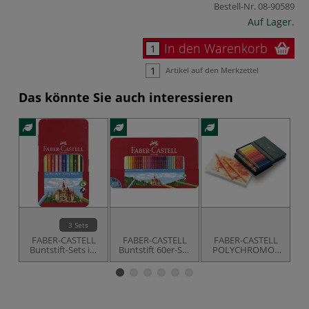
Bestell-Nr.
08-90589
Auf Lager.
In den Warenkorb
Artikel auf den Merkzettel
Das könnte Sie auch interessieren
3 Sets
FABER-CASTELL
FABER-CASTELL
FABER-CASTELL
Buntstift-Sets im
Buntstift 60er-Set
POLYCHROMOS
P
Metalletui
im Metalletui
Farbstifte-
Atelierbox