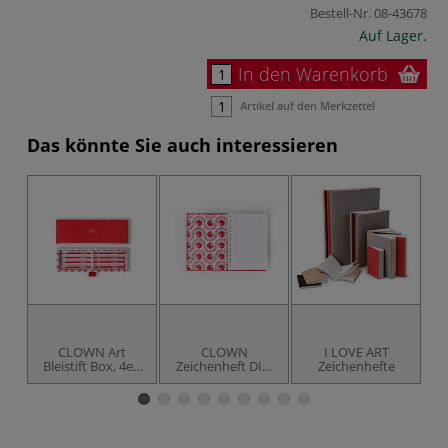
Bestell-Nr.
08-43678
Auf Lager.
In den Warenkorb
Artikel auf den Merkzettel
Das könnte Sie auch interessieren
CLOWN Art
CLOWN
I LOVE ART
I 
Bleistift Box, 4er-
Zeichenheft DIN
Zeichenhefte
Set
A5, 50 Blatt