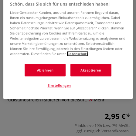
Schön, dass Sie sich für uns entschieden haben!
Liebe Gerstaecker Kunden, uns und unseren Partnern liegt viel daran,
Ihnen ein rundum gelungenes Einkaufserlebnis zu ermöglichen. Dabei
haben Datenschutzgrundsätze wie Datensparsamkeit, Transparenz und
Sicherheit höchste Priorität. Wenn Sie auf „Akzeptieren“ klicken, stimmen
Sie der Speicherung von Cookies auf Ihrem Gerät zu, um die
Websitenavigation zu verbessern, die Websitenutzung zu analysieren und
unsere Marketingbemühungen zu unterstützen. Selbstverständlich
können Sie Ihre Einwilligung jederzeit in den Einstellungen ändern oder
wiederrufen. Diese finden Sie unter
Datenschutz
CLOWN Radiergummi, rot
Ablehnen
Akzeptieren
0 Bewertungen
Einstellungen
Roter Radiergummi von Clown Art aus PVC zum
rückstandsfreien Radieren von Bleistift.
Mehr
2,95 €
inklusive 19% bzw. 7% MwSt,
ggf. zuzüglich
Versandkosten
.