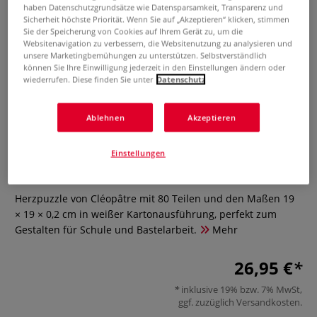
haben Datenschutzgrundsätze wie Datensparsamkeit, Transparenz und
Sicherheit höchste Priorität. Wenn Sie auf „Akzeptieren“ klicken, stimmen
Sie der Speicherung von Cookies auf Ihrem Gerät zu, um die
Websitenavigation zu verbessern, die Websitenutzung zu analysieren und
unsere Marketingbemühungen zu unterstützen. Selbstverständlich
können Sie Ihre Einwilligung jederzeit in den Einstellungen ändern oder
wiederrufen. Diese finden Sie unter
Datenschutz
Ablehnen
Akzeptieren
Cléopâtre Herzpuzzle 80 Teile, 19
× 19 × 0,2 cm, Weiß
Einstellungen
0 Bewertungen
Herzpuzzle von Cléopâtre mit 80 Teilen und den Maßen 19
× 19 × 0,2 cm in weißer Kartonausführung, perfekt zum
Gestalten für Schule und Bastelarbeit.
Mehr
26,95 €
inklusive 19% bzw. 7% MwSt,
ggf. zuzüglich
Versandkosten
.