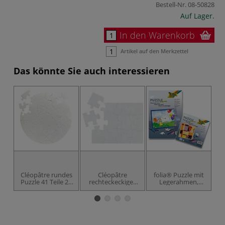
Bestell-Nr.
08-50828
Auf Lager.
In den Warenkorb
Artikel auf den Merkzettel
Das könnte Sie auch interessieren
Cléopâtre rundes
Cléopâtre
folia® Puzzle mit
U
Puzzle 41 Teile 20
rechteckeckiges
Legerahmen,
x 20 x 0,2 cm Weiß
Puzzle 12 Teile 19
blanco weiß
x 24 x 0,2 cm Weiß