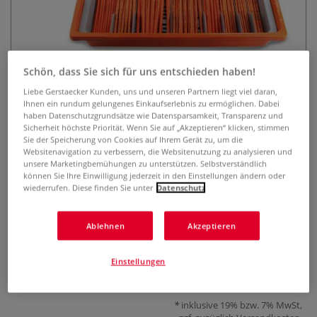
Schön, dass Sie sich für uns entschieden haben!
Liebe Gerstaecker Kunden, uns und unseren Partnern liegt viel daran,
Ihnen ein rundum gelungenes Einkaufserlebnis zu ermöglichen. Dabei
haben Datenschutzgrundsätze wie Datensparsamkeit, Transparenz und
Cléopâtre Aufbewahrungsbox mit
Sicherheit höchste Priorität. Wenn Sie auf „Akzeptieren“ klicken, stimmen
100 Pinseln
Sie der Speicherung von Cookies auf Ihrem Gerät zu, um die
Websitenavigation zu verbessern, die Websitenutzung zu analysieren und
unsere Marketingbemühungen zu unterstützen. Selbstverständlich
0 Bewertungen
können Sie Ihre Einwilligung jederzeit in den Einstellungen ändern oder
wiederrufen. Diese finden Sie unter
Datenschutz
Pinselset mit 100 Pinseln aus nachhaltiger Forstwirtschaft in
praktischer Box aus Recyclingkunststoff. Inklusive
Ablehnen
Akzeptieren
Sortiereinsatz und Tropfschale. Ideal für Schulen, Ateliers
und kreative Projekte.
Mehr
Einstellungen
109,50 €
inklusive 19% bzw. 7% MwSt,