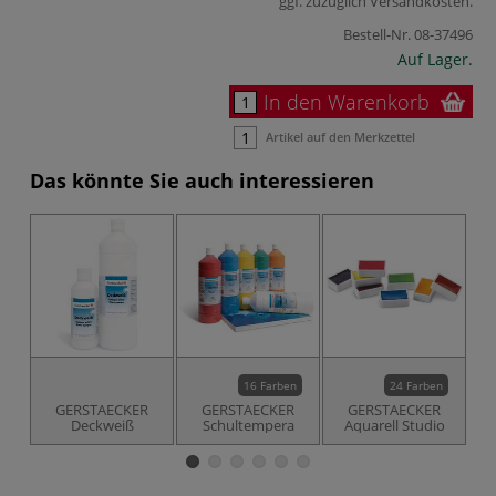
ggf. zuzüglich
Versandkosten
.
Bestell-Nr.
08-37496
Auf Lager.
In den Warenkorb
Artikel auf den Merkzettel
Das könnte Sie auch interessieren
16 Farben
24 Farben
GERSTAECKER
GERSTAECKER
GERSTAECKER
Deckweiß
Schultempera
Aquarell Studio