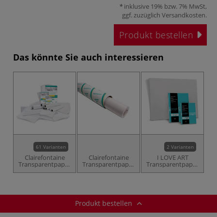
inklusive 19% bzw. 7% MwSt,
ggf. zuzüglich
Versandkosten
.
Produkt bestellen
Das könnte Sie auch interessieren
61 Varianten
2 Varianten
Clairefontaine
Clairefontaine
I LOVE ART
Transparentpapier
Transparentpapier
Transparentpapier-
Calque
Calque Rolle
Block
Produkt bestellen