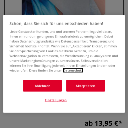
Schön, dass Sie sich für uns entschieden haben!
Liebe Gerstaecker Kunden, uns und unseren Partnern liegt viel daran,
Ihnen ein rundum gelungenes Einkaufserlebnis zu ermöglichen. Dabei
haben Datenschutzgrundsätze wie Datensparsamkeit, Transparenz und
Sicherheit höchste Priorität. Wenn Sie auf „Akzeptieren“ klicken, stimmen
Sie der Speicherung von Cookies auf Ihrem Gerät zu, um die
Websitenavigation zu verbessern, die Websitenutzung zu analysieren und
unsere Marketingbemühungen zu unterstützen. Selbstverständlich
Clairefontaine Pergaminepapier
können Sie Ihre Einwilligung jederzeit in den Einstellungen ändern oder
Block – 30 Blatt
wiederrufen. Diese finden Sie unter
Datenschutz
0 Bewertungen
Ablehnen
Akzeptieren
Clairefontaine Pergaminepapier – ideal zum Schutz von
Einstellungen
Zeichnungen, Fotos & Dokumenten. 30 Blatt, säurefrei & pH-
neutral.
Mehr
ab
13,95 €