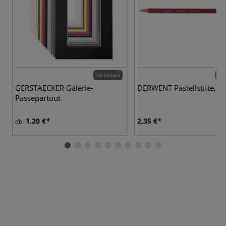
14 Farben
72 
GERSTAECKER Galerie-
DERWENT Pastellstifte, ei
Passepartout
1,20 €
2,35 €
ab