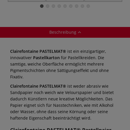
Pastellstifte
Revolution Fixativ
Pa
Pastellstifte,
einzeln
Beschreibung
Clairefontaine PASTELMAT®
ist ein einzigartiger,
innovativer
Pastellkarton
für Pastellkreiden. Die
samtige, weiche Oberfläche ermöglicht mehrere
Pigmentschichten ohne Sättigungseffekt und ohne
Fixativ.
Clairefontaine PASTELMAT®
ist weder abrasiv wie
Sandpapier noch weich wie Velourspapier und bietet
dadurch Künstlern neue kreative Möglichkeiten. Das
Papier eignet sich für Nasstechniken, wie mit Alkohol
oder Wasser, ohne dass seine Körnung oder seine
haftende Eigenschaft beeinträchtigt wird.
Clairefontaine PASTELMAT® Pastellpaier-