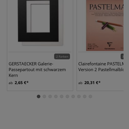
2 Farben
3 Va
GERSTAECKER Galerie-
Clairefontaine PASTELM
Passepartout mit schwarzem
Version 2 Pastellmalbloc
Kern
2,65 €
20,31 €
ab
ab