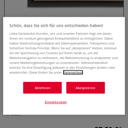
Schön, dass Sie sich für uns entschieden haben!
Liebe Gerstaecker Kunden, uns und unseren Partnern liegt viel daran,
Ihnen ein rundum gelungenes Einkaufserlebnis zu ermöglichen. Dabei
haben Datenschutzgrundsätze wie Datensparsamkeit, Transparenz und
Sicherheit höchste Priorität. Wenn Sie auf „Akzeptieren“ klicken, stimmen
Sie der Speicherung von Cookies auf Ihrem Gerät zu, um die
Websitenavigation zu verbessern, die Websitenutzung zu analysieren und
unsere Marketingbemühungen zu unterstützen. Selbstverständlich
Clairefontaine PASTELMAT®
können Sie Ihre Einwilligung jederzeit in den Einstellungen ändern oder
Pastellpapier-Sortiment
wiederrufen. Diese finden Sie unter
Datenschutz
1 Bewertung
Ablehnen
Akzeptieren
Das Clairefontaine PASTELMAT®-Sortiment enthält 5 Bogen
Pastellpapier mit einzigartiger samtiger Oberfläche. Sehr
Einstellungen
feine Körnung und hohe Haftbarkeit. Format: 50 cm x 70 cm.
Mehr