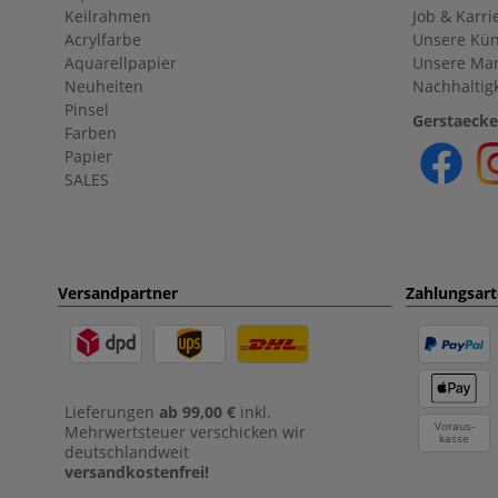
Keilrahmen
Job & Karri
Acrylfarbe
Unsere Kün
Aquarellpapier
Unsere Ma
Neuheiten
Nachhaltigk
Pinsel
Gerstaecke
Farben
Papier
SALES
Versandpartner
Zahlungsar
Lieferungen
ab 99,00 €
inkl.
Voraus-
Mehrwertsteuer verschicken wir
kasse
deutschlandweit
versandkostenfrei!