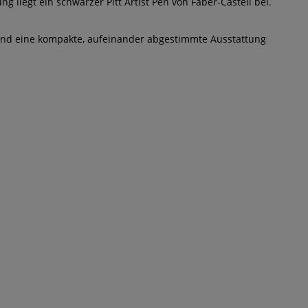
 liegt ein schwarzer Pitt Artist Pen von Faber-Castell bei.
n und eine kompakte, aufeinander abgestimmte Ausstattung