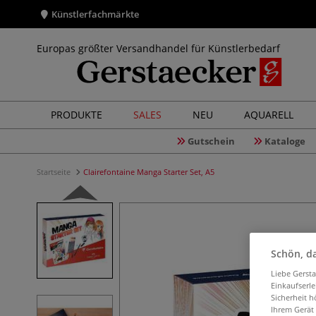
Künstlerfachmärkte
Europas größter Versandhandel für Künstlerbedarf
PRODUKTE
SALES
NEU
AQUARELL
Gutschein
Kataloge
Startseite
Clairefontaine Manga Starter Set, A5
Schön, da
Liebe Gerst
Einkaufserl
Sicherheit h
Ihrem Gerät