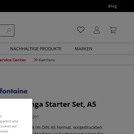
Blog
NACHHALTIGE PRODUKTE
MARKEN
ervice Center
Karriere
taine Manga Starter Set, A5
0 Bewertungen
es
nsparenz und
Cookies auf
t mit Layoutblock im DIN A5 Format, vorgedruckten
unsere
 alkoholbasierten Markern und schwarzem Liner für