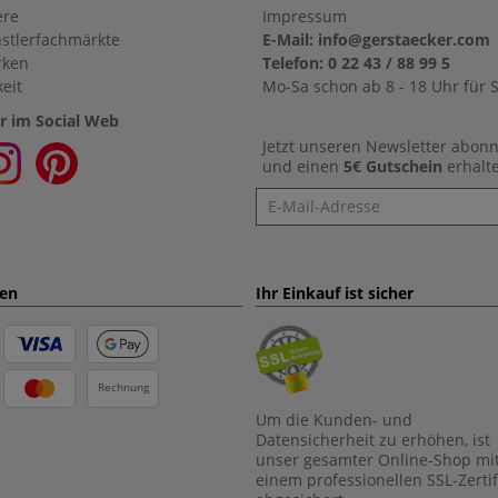
ere
Impressum
stlerfachmärkte
E-Mail: info@gerstaecker.com
rken
Telefon: 0 22 43 / 88 99 5
eit
Mo-Sa schon ab 8 - 18 Uhr für S
r im Social Web
Jetzt unseren Newsletter abon
und einen
5€ Gutschein
erhalt
Newsletter
ten
Ihr Einkauf ist sicher
Rechnung
Um die Kunden- und
Datensicherheit zu erhöhen, ist
unser gesamter Online-Shop mi
einem professionellen SSL-Zertif