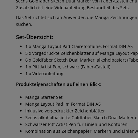
sechs Goldfaber Sketch Dual Marker von Faber-Castell entha
Zusätzlich ist eine Videoanleitung Bestandteil des Sets.
Das Set richtet sich an Anwender, die Manga-Zeichnungen 
suchen.
Set-Übersicht:
1 x Manga Layout Pad Clairefontaine, Format DIN A5
5 x vorgedruckte Zeichenblätter auf Manga Layout Pap
6 x Goldfaber Sketch Dual Marker, alkoholbasiert (Fabe
1 x Pitt Artist Pen, schwarz (Faber-Castell)
1 x Videoanleitung
Produkteigenschaften auf einen Blick:
Manga Starter Set
Manga Layout Pad im Format DIN A5
Inklusive vorgedruckter Zeichenblätter
Sechs alkoholbasierte Goldfaber Sketch Dual Marker e
Schwarzer Pitt Artist Pen für Linien und Konturen
Kombination aus Zeichenpapier, Markern und Linien