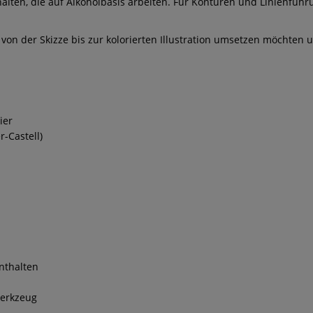
lten, die auf Alkoholbasis arbeiten. Für Konturen und Linienführung
von der Skizze bis zur kolorierten Illustration umsetzen möchte
ier
r-Castell)
nthalten
werkzeug