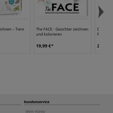
ichnen – Tiere
The FACE - Gesichter zeichnen
Die Kuns
und kolorieren
Farbpale
19,99 €
26,00 €
Kundenservice
Mein Konto