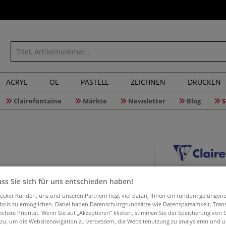
ACRYL
ÖL
PASTELL
ZEICHNEN
DRUCKEN
Clairefontaine
Märkte
Newsletter
Blog
S
Clairefon
ss Sie sich für uns entschieden haben!
aecker Kunden, uns und unseren Partnern liegt viel daran, Ihnen ein rundum gelungen
ebnis zu ermöglichen. Dabei haben Datenschutzgrundsätze wie Datensparsamkeit, Tra
öchste Priorität. Wenn Sie auf „Akzeptieren“ klicken, stimmen Sie der Speicherung von 
Manga Starter Se
 zu, um die Websitenavigation zu verbessern, die Websitenutzung zu analysieren und 
Zeichenblättern,