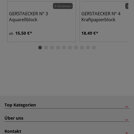
3 Varianten
3 Va
GERSTAECKER Nº 3
GERSTAECKER Nº 4
Aquarellblock
Kraftpapierblock
15,50 €
18,49 €
ab
Top Kategorien
Über uns
Kontakt