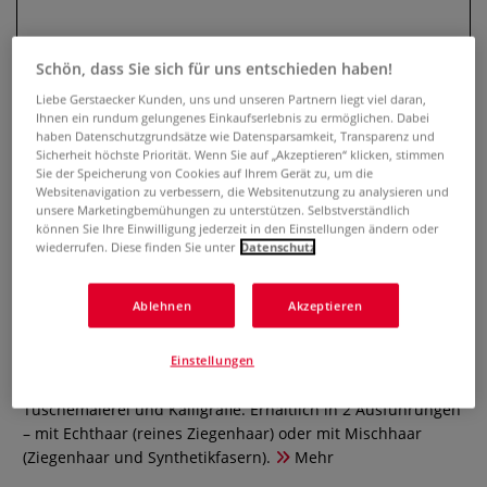
Schön, dass Sie sich für uns entschieden haben!
Liebe Gerstaecker Kunden, uns und unseren Partnern liegt viel daran,
Ihnen ein rundum gelungenes Einkaufserlebnis zu ermöglichen. Dabei
haben Datenschutzgrundsätze wie Datensparsamkeit, Transparenz und
Sicherheit höchste Priorität. Wenn Sie auf „Akzeptieren“ klicken, stimmen
Sie der Speicherung von Cookies auf Ihrem Gerät zu, um die
Websitenavigation zu verbessern, die Websitenutzung zu analysieren und
unsere Marketingbemühungen zu unterstützen. Selbstverständlich
können Sie Ihre Einwilligung jederzeit in den Einstellungen ändern oder
Chinesischer Bambus-
wiederrufen. Diese finden Sie unter
Datenschutz
Kalligrafiepinsel
Ablehnen
Akzeptieren
7 Bewertungen
Der traditionelle Kalligrafie Pinsel aus China mit
Einstellungen
Bambusschaft eignet sich ideal für klassische
Tuschemalerei und Kalligrafie. Erhältlich in 2 Ausführungen
– mit Echthaar (reines Ziegenhaar) oder mit Mischhaar
(Ziegenhaar und Synthetikfasern).
Mehr