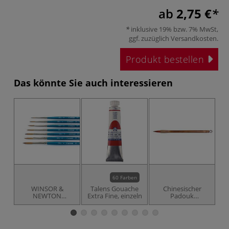
ab
2,75 €
inklusive 19% bzw. 7% MwSt,
ggf. zuzüglich
Versandkosten
.
Produkt bestellen
Das könnte Sie auch interessieren
60 Farben
WINSOR &
Talens Gouache
Chinesischer
NEWTON
Extra Fine, einzeln
Padouk
K
Cotman™
Kalligrafie-Pinsel
Designer's
Aquarellpinsel,
Serie 222