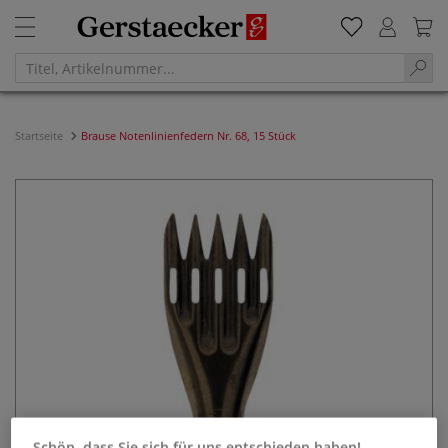
Startseite
Brause Notenlinienfedern Nr. 68, 15 Stück
Schön, dass Sie sich für uns entschieden haben!