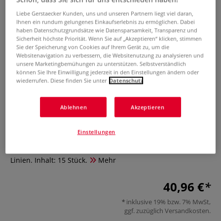
Liebe Gerstaecker Kunden, uns und unseren Partnern liegt viel daran,
Ihnen ein rundum gelungenes Einkaufserlebnis zu ermöglichen. Dabei
haben Datenschutzgrundsätze wie Datensparsamkeit, Transparenz und
Sicherheit höchste Priorität. Wenn Sie auf „Akzeptieren“ klicken, stimmen
Sie der Speicherung von Cookies auf Ihrem Gerät zu, um die
Websitenavigation zu verbessern, die Websitenutzung zu analysieren und
unsere Marketingbemühungen zu unterstützen. Selbstverständlich
können Sie Ihre Einwilligung jederzeit in den Einstellungen ändern oder
wiederrufen. Diese finden Sie unter
Datenschutz
Brause Notenlinienfedern Nr. 68,
15 Stück
Ablehnen
Akzeptieren
0 Bewertungen
Einstellungen
Brause Notenlinienfedern ist hervorragend geeignet für
Notenlinien und Zierbuchstaben. Zeichnet 5 parallele
Linien. Inhalt: 15 Stück.
Mehr
40,96 €
inklusive 19% bzw. 7% MwSt,
ggf. zuzüglich
Versandkosten
.