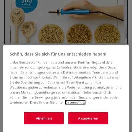
Schön, dass Sie sich für uns entschieden haben!
Liebe Gerstaecker Kunden, uns und unseren Partnern liegt viel daran,
Brandmalerei Vorlagenblock
Ihnen ein rundum gelungenes Einkaufserlebnis zu ermöglichen. Dabei
haben Datenschutzgrundsätze wie Datensparsamkeit, Transparenz und
Sicherheit höchste Priorität. Wenn Sie auf „Akzeptieren“ klicken, stimmen
0 Bewertungen
Sie der Speicherung von Cookies auf Ihrem Gerät zu, um die
Websitenavigation zu verbessern, die Websitenutzung zu analysieren und
Thema Brandmalerei ist ein Dauerbrenner im Kreativregal.
unsere Marketingbemühungen zu unterstützen. Selbstverständlich
Vorlagen einfach aus dem Block heraustrennen und
können Sie Ihre Einwilligung jederzeit in den Einstellungen ändern oder
wiederrufen. Diese finden Sie unter
Datenschutz
übertragen. Mehr als 500 Vorlagen für Motive in handlichen
Formaten.
Mehr
Ablehnen
Akzeptieren
14,99 €