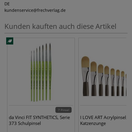
DE
kundenservice
@frechverlag.de
Kunden kauften auch diese Artikel
7 Pinsel
13
da Vinci FIT SYNTHETICS, Serie
I LOVE ART Acrylpinsel,
373 Schulpinsel
Katzenzunge