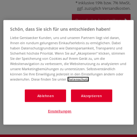
inklusive 19% bzw. 7% MwSt,
ggf. zuzüglich
Versandkosten
.
Produkt bestellen
Schön, dass Sie sich für uns entschieden haben!
Das könnte Sie auch interessieren
Liebe Gerstaecker Kunden, uns und unseren Partnern liegt viel daran,
Ihnen ein rundum gelungenes Einkaufserlebnis zu ermöglichen. Dabei
haben Datenschutzgrundsätze wie Datensparsamkeit, Transparenz und
Sicherheit höchste Priorität. Wenn Sie auf „Akzeptieren“ klicken, stimmen
Sie der Speicherung von Cookies auf Ihrem Gerät zu, um die
Websitenavigation zu verbessern, die Websitenutzung zu analysieren und
unsere Marketingbemühungen zu unterstützen. Selbstverständlich
können Sie Ihre Einwilligung jederzeit in den Einstellungen ändern oder
wiederrufen. Diese finden Sie unter
Datenschutz
20 Pinsel
17 Pinsel
5 Pinsel
Ablehnen
Akzeptieren
Borciani e Bonazzi
Borciani e Bonazzi
Borciani e Bonazzi
Bo
Serie 900 PRISMA
Serie 901 PRISMA
Serie 903 PRISMA
S
Aquarellpinsel,
Aquarellpinsel,
Aquarellpinsel,
rund
flach
schräg
Einstellungen