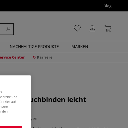
Blog
NACHHALTIGE PRODUKTE
MARKEN
ervice Center
Karriere
es
nsparenz und
ourself - Buchbinden leicht
Cookies auf
unsere
in den
0 Bewertungen