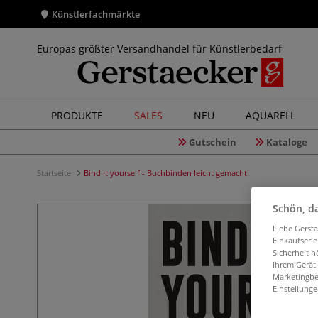
Künstlerfachmärkte
Europas größter Versandhandel für Künstlerbedarf
PRODUKTE
SALES
NEU
AQUARELL
Gutschein
Kataloge
Startseite
Bind it yourself - Buchbinden leicht gemacht
Schön, da
Liebe Gerst
Einkaufserl
Sicherheit h
Ihrem Gerät
Marketingbe
Einstellunge