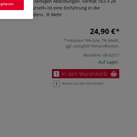
Seiten, mit vielen farbigen Abbildungen. Format 18,5 x 24
eptieren
hur.«Bind it Yourself» ist eine Einführung in die
unst des Buchbindens.
Mehr
24,90 €
inklusive 19% bzw. 7% MwSt,
ggf. zuzüglich
Versandkosten
.
Bestell-Nr.
08-92517
Auf Lager.
In den Warenkorb
Artikel auf den Merkzettel