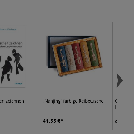
en zeichnen
„Nanjing“ farbige Reibetusche
GERSTAE
Holzmalt
41,55 €
4,25
ab