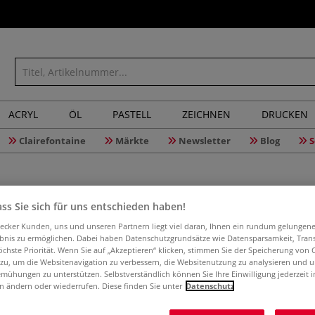
ACRYL
ÖL
PASTELL
ZEICHNEN
DRUCKEN
Clairefontaine
Märkte
Newsletter
Blog
S
ss Sie sich für uns entschieden haben!
aecker Kunden, uns und unseren Partnern liegt viel daran, Ihnen ein rundum gelungen
ebnis zu ermöglichen. Dabei haben Datenschutzgrundsätze wie Datensparsamkeit, Tra
Bind it y
öchste Priorität. Wenn Sie auf „Akzeptieren“ klicken, stimmen Sie der Speicherung von 
gemacht
 zu, um die Websitenavigation zu verbessern, die Websitenutzung zu analysieren und 
mühungen zu unterstützen. Selbstverständlich können Sie Ihre Einwilligung jederzeit 
n ändern oder wiederrufen. Diese finden Sie unter
Datenschutz