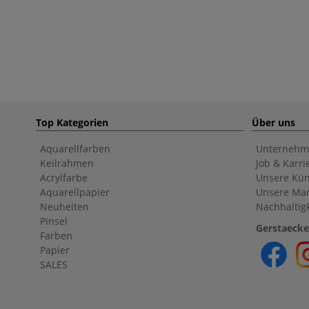
Top Kategorien
Über uns
Aquarellfarben
Unternehm
Keilrahmen
Job & Karri
Acrylfarbe
Unsere Kün
Aquarellpapier
Unsere Ma
Neuheiten
Nachhaltigk
Pinsel
Gerstaecke
Farben
Papier
SALES