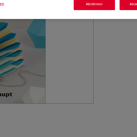
Index Book. 108 
gen
Ablehnen
Akz
cm. Klappenbrosc
faszinierende K