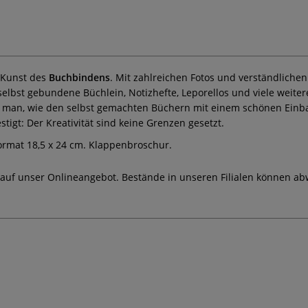
e Kunst des
Buchbindens
. Mit zahlreichen Fotos und verständliche
lbst gebundene Büchlein, Notizhefte, Leporellos und viele weitere
nt man, wie den selbst gemachten Büchern mit einem schönen Einba
gt: Der Kreativität sind keine Grenzen gesetzt.
Format 18,5 x 24 cm. Klappenbroschur.
 auf unser Onlineangebot. Bestände in unseren Filialen können ab