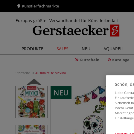
Künstlerfachmärkte
Europas größter Versandhandel für Künstlerbedarf
PRODUKTE
SALES
NEU
AQUARELL
Gutschein
Kataloge
Startseite
Ausmalreise Mexiko
Schön, da
NEU
Liebe Gerst
Einkaufserl
Sicherheit h
Ihrem Gerät
Marketingbe
Einstellunge
Einstellun