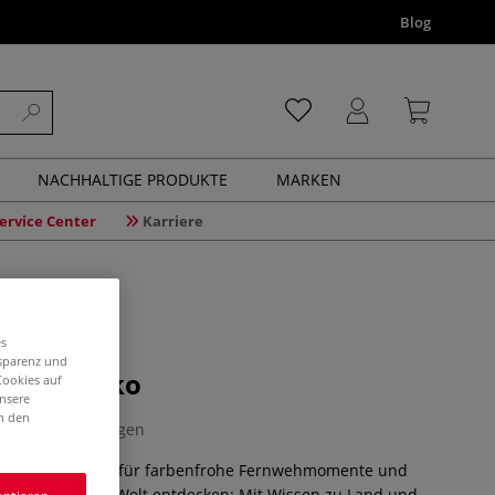
Blog
NACHHALTIGE PRODUKTE
MARKEN
ervice Center
Karriere
es
nsparenz und
ise Mexiko
Cookies auf
unsere
in den
0 Bewertungen
des Ausmalbuch für farbenfrohe Fernwehmomente und
lorieren und die Welt entdecken: Mit Wissen zu Land und