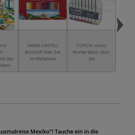
ise
FABER-CASTELL
COPIC® classic
Aus
ch –
Buntstift 60er-Set
Marker Basis 36er-
Alkoh
und das
im Metalletui
Set
die 
ecken
usmalreise Mexiko"! Tauche ein in die