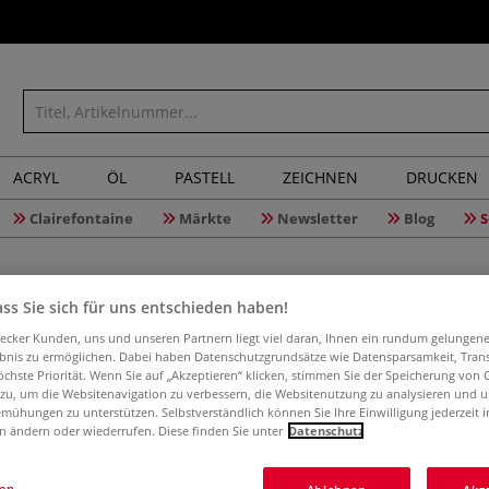
ACRYL
ÖL
PASTELL
ZEICHNEN
DRUCKEN
Clairefontaine
Märkte
Newsletter
Blog
S
ss Sie sich für uns entschieden haben!
aecker Kunden, uns und unseren Partnern liegt viel daran, Ihnen ein rundum gelungen
ebnis zu ermöglichen. Dabei haben Datenschutzgrundsätze wie Datensparsamkeit, Tra
Ausmalre
öchste Priorität. Wenn Sie auf „Akzeptieren“ klicken, stimmen Sie der Speicherung von 
 zu, um die Websitenavigation zu verbessern, die Websitenutzung zu analysieren und 
mühungen zu unterstützen. Selbstverständlich können Sie Ihre Einwilligung jederzeit 
n ändern oder wiederrufen. Diese finden Sie unter
Datenschutz
Ein entspannen
Inspiration | Ko
gen