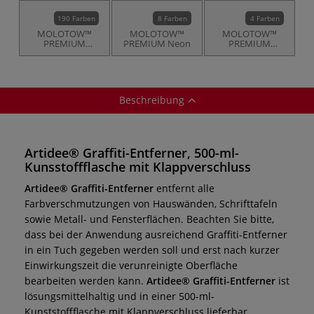
190 Farben
8 Farben
4 Farben
MOLOTOW™
MOLOTOW™
MOLOTOW™
PREMIUM
PREMIUM Neon
PREMIUM
Künstler-
Transparent
Sprühfarbe
Künstler-
Sprühfarbe
Beschreibung
Artidee® Graffiti-Entferner, 500-ml-
Kunsstoffflasche mit Klappverschluss
Artidee® Graffiti-Entferner
entfernt alle
Farbverschmutzungen von Hauswänden, Schrifttafeln
sowie Metall- und Fensterflächen. Beachten Sie bitte,
dass bei der Anwendung ausreichend Graffiti-Entferner
in ein Tuch gegeben werden soll und erst nach kurzer
Einwirkungszeit die verunreinigte Oberfläche
bearbeiten werden kann.
Artidee® Graffiti-Entferner
ist
lösungsmittelhaltig und in einer 500-ml-
Kunststoffflasche mit Klappverschluss lieferbar.