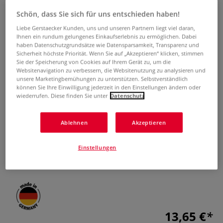
Schön, dass Sie sich für uns entschieden haben!
Liebe Gerstaecker Kunden, uns und unseren Partnern liegt viel daran,
Ihnen ein rundum gelungenes Einkaufserlebnis zu ermöglichen. Dabei
haben Datenschutzgrundsätze wie Datensparsamkeit, Transparenz und
Sicherheit höchste Priorität. Wenn Sie auf „Akzeptieren“ klicken, stimmen
Sie der Speicherung von Cookies auf Ihrem Gerät zu, um die
Websitenavigation zu verbessern, die Websitenutzung zu analysieren und
unsere Marketingbemühungen zu unterstützen. Selbstverständlich
Artidee® Graffiti-Entferner
können Sie Ihre Einwilligung jederzeit in den Einstellungen ändern oder
wiederrufen. Diese finden Sie unter
Datenschutz
0 Bewertungen
Ablehnen
Akzeptieren
Artidee® Graffiti-Entferner entfernt alle
Farbverschmutzungen von Hauswänden, Schrifttafeln,
Einstellungen
Metall- und Fensterflächen und ist in einer 500-ml-
Kunststoffflasche lieferbar.
Mehr
13,65 €