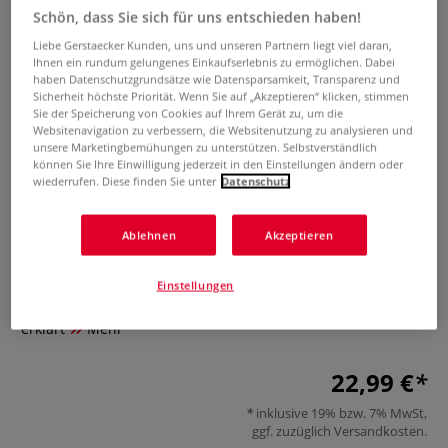
Schön, dass Sie sich für uns entschieden haben!
Liebe Gerstaecker Kunden, uns und unseren Partnern liegt viel daran,
Ihnen ein rundum gelungenes Einkaufserlebnis zu ermöglichen. Dabei
haben Datenschutzgrundsätze wie Datensparsamkeit, Transparenz und
Sicherheit höchste Priorität. Wenn Sie auf „Akzeptieren“ klicken, stimmen
Sie der Speicherung von Cookies auf Ihrem Gerät zu, um die
Websitenavigation zu verbessern, die Websitenutzung zu analysieren und
unsere Marketingbemühungen zu unterstützen. Selbstverständlich
können Sie Ihre Einwilligung jederzeit in den Einstellungen ändern oder
wiederrufen. Diese finden Sie unter
Datenschutz
Aquarell trifft Blütenpoesie
Ablehnen
Akzeptieren
0 Bewertungen
Einstellungen
Faszinierende Blumen in transparenter Optik vom Profi
erklärt
Mehr
22,99 €
inklusive 19% bzw. 7% MwSt,
ggf. zuzüglich
Versandkosten
.