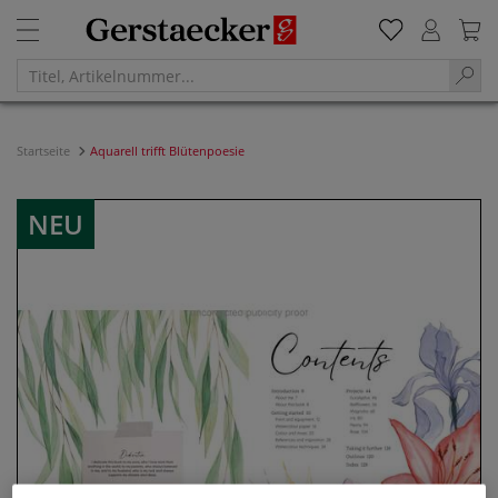
Startseite
Aquarell trifft Blütenpoesie
NEU