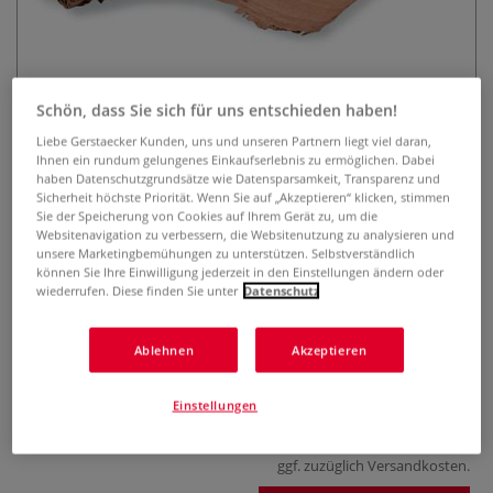
Schön, dass Sie sich für uns entschieden haben!
Liebe Gerstaecker Kunden, uns und unseren Partnern liegt viel daran,
Ihnen ein rundum gelungenes Einkaufserlebnis zu ermöglichen. Dabei
haben Datenschutzgrundsätze wie Datensparsamkeit, Transparenz und
Antik-Papyrus
Sicherheit höchste Priorität. Wenn Sie auf „Akzeptieren“ klicken, stimmen
Sie der Speicherung von Cookies auf Ihrem Gerät zu, um die
Websitenavigation zu verbessern, die Websitenutzung zu analysieren und
2 Bewertungen
unsere Marketingbemühungen zu unterstützen. Selbstverständlich
können Sie Ihre Einwilligung jederzeit in den Einstellungen ändern oder
Antik-Papyrus in einem rustikalen, warmen Braunton.
wiederrufen. Diese finden Sie unter
Datenschutz
Dieses Naturprodukt bietet viele gestalterischen
Möglichkeiten. Lieferbar in mehreren Formaten. Preis pro
Ablehnen
Akzeptieren
Bogen.
Mehr
ab
3,25 €
Einstellungen
inklusive 19% bzw. 7% MwSt,
ggf. zuzüglich
Versandkosten
.