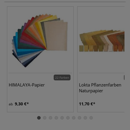
22 Farben
11 
HIMALAYA-Papier
Lokta Pflanzenfarben
Naturpapier
9,30 €
11,70 €
ab