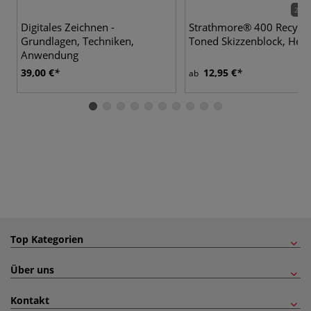
2 Va
Digitales Zeichnen -
Strathmore® 400 Recycl
Grundlagen, Techniken,
Toned Skizzenblock, Hell
Anwendung
39,00 €
12,95 €
ab
Top Kategorien
Über uns
Kontakt