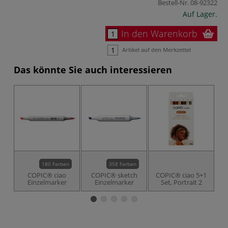
Bestell-Nr.
08-92322
Auf Lager.
In den Warenkorb
Artikel auf den Merkzettel
Das könnte Sie auch interessieren
180 Farben
358 Farben
COPIC® ciao
COPIC® sketch
COPIC® ciao 5+1
Einzelmarker
Einzelmarker
Set, Portrait 2
G