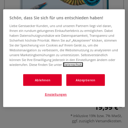
Schön, dass Sie sich für uns entschieden haben!
Liebe Gerstaecker Kunden, uns und unseren Partnern liegt viel daran,
Ihnen ein rundum gelungenes Einkaufserlebnis zu ermöglichen. Dabei
haben Datenschutzgrundsätze wie Datensparsamkeit, Transparenz und
Sicherheit höchste Priorität. Wenn Sie auf „Akzeptieren“ klicken, stimmen
Sie der Speicherung von Cookies auf Ihrem Gerät zu, um die
Alles über Copic Marker
Websitenavigation zu verbessern, die Websitenutzung zu analysieren und
unsere Marketingbemühungen zu unterstützen. Selbstverständlich
können Sie Ihre Einwilligung jederzeit in den Einstellungen ändern oder
1 Bewertung
wiederrufen. Diese finden Sie unter
Datenschutz
Grundlagen, Techniken und Motive. Mit Online-Videos.
Zahlreiche Motive aus den Bereichen Manga, Tiere, Blumen
Ablehnen
Akzeptieren
mit vielen Fotos und Schritt-für-Schritt-Anleitungen zeigen
die Breite der Anwendungsmöglichkeiten.
Mehr
Einstellungen
19,99 €
inklusive 19% bzw. 7% MwSt,
ggf. zuzüglich
Versandkosten
.