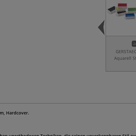
2
GERSTAE
Aquarell S
cm, Hardcover.
ichen unorthodoxen Techniken, die seinen unverkennbaren Stil a