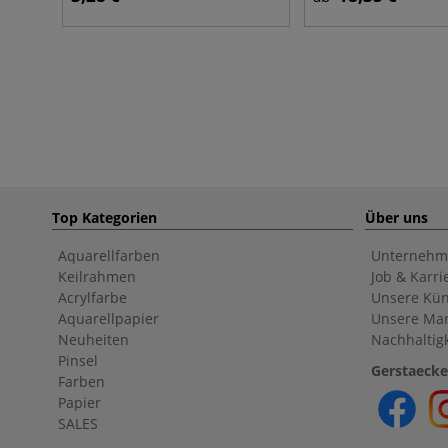
Top Kategorien
Über uns
Aquarellfarben
Unternehm
Keilrahmen
Job & Karri
Acrylfarbe
Unsere Kün
Aquarellpapier
Unsere Ma
Neuheiten
Nachhaltigk
Pinsel
Gerstaecke
Farben
Papier
SALES