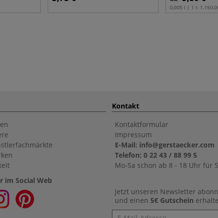
0,005 l | 1 l:
1.160,0
Kontakt
en
Kontaktformular
ere
Impressum
stlerfachmärkte
E-Mail: info@gerstaecker.com
rken
Telefon: 0 22 43 / 88 99 5
eit
Mo-Sa schon ab 8 - 18 Uhr für S
r im Social Web
Jetzt unseren Newsletter abon
und einen
5€ Gutschein
erhalt
Newsletter