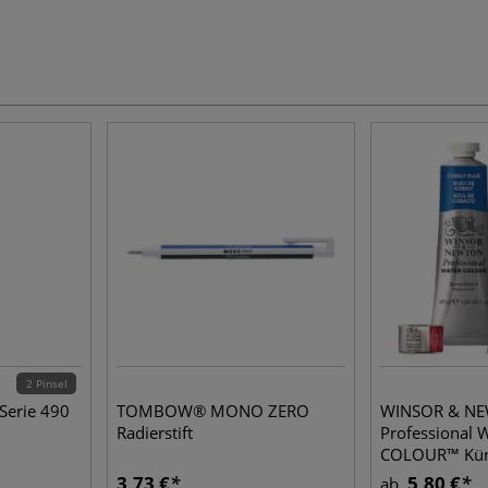
2 Pinsel
Serie 490
TOMBOW® MONO ZERO
WINSOR & N
Radierstift
Professional
COLOUR™ Küns
Aquarellfarbe,
3,73 €
5,80 €
ab