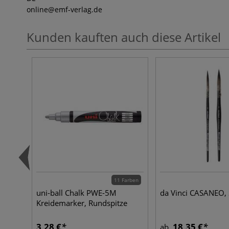
online
@emf-verlag.de
Kunden kauften auch diese Artikel
11 Farben
uni-ball Chalk PWE-5M
da Vinci CASANEO, 
Kreidemarker, Rundspitze
3,28 €
18,35 €
ab