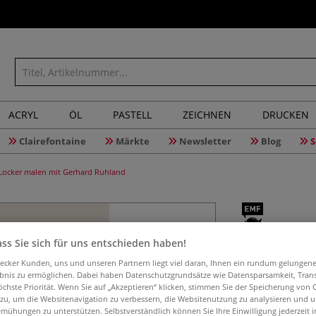
ACRYL
ÖL
PASTELL
ZEICHNEN
DRUCKEN
Clairefontaine
Märkte
Newsletter
Blog
S
 Locker malen mit Gerhard Ruhland
Abenteue
ss Sie sich für uns entschieden haben!
Freiheit 
aecker Kunden, uns und unseren Partnern liegt viel daran, Ihnen ein rundum gelungen
ebnis zu ermöglichen. Dabei haben Datenschutzgrundsätze wie Datensparsamkeit, Tra
Gerhard 
öchste Priorität. Wenn Sie auf „Akzeptieren“ klicken, stimmen Sie der Speicherung von 
 zu, um die Websitenavigation zu verbessern, die Websitenutzung zu analysieren und 
mühungen zu unterstützen. Selbstverständlich können Sie Ihre Einwilligung jederzeit 