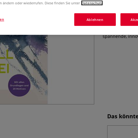
n ändern oder wiederrufen. Diese finden Sie unter
Datenschutz
Aquarellmalen ne
zeigt die zahlre
gen
Ablehnen
Akz
unverkennbaren S
zwischen Perfekt
spannende, innov
Das könnte