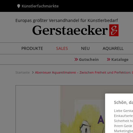
Künstlerfachmärkte
Europas größter Versandhandel für Künstlerbedarf
PRODUKTE
SALES
NEU
AQUARELL
Gutschein
Kataloge
Startseite
Abenteuer Aquarellmalerei – Zwischen Freiheit und Perfektion:
Schön, da
Liebe Gerst
Einkaufserl
Sicherheit h
Ihrem Gerät
Marketingbe