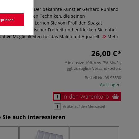
u interpretiert: Der bekannte Künstler Gerhard Ruhland
ichen unorthodoxen Techniken, die seinen
eptieren
til ausmachen. Lernen Sie vom Profi den Spagat
ion und künstlerischer Freiheit und entdecken Sie dabei
ative Möglichkeiten für das Malen mit Aquarell.
Mehr
26,00 €
inklusive 19% bzw. 7% MwSt,
ggf. zuzüglich
Versandkosten
.
Bestell-Nr.
08-95530
Auf Lager.
In den Warenkorb
Artikel auf den Merkzettel
 Sie auch interessieren