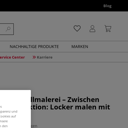
Blog
NACHHALTIGE PRODUKTE
MARKEN
ervice Center
Karriere
r Aquarellmalerei – Zwischen
und Perfektion: Locker malen mit
es
nsparenz und
Ruhland
Cookies auf
unsere
0 Bewertungen
in den