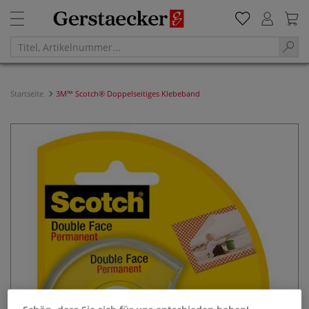
Startseite
3M™ Scotch® Doppelseitiges Klebeband