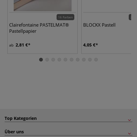
16 Farben
204 
Clairefontaine PASTELMAT®
BLOCKX Pastell
Pastellpapier
2,81 €
4,05 €
ab
Top Kategorien
Über uns