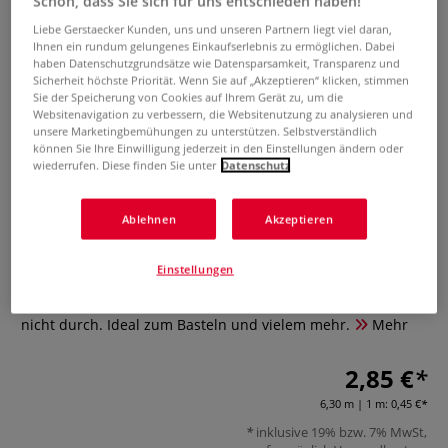
Schön, dass Sie sich für uns entschieden haben!
Liebe Gerstaecker Kunden, uns und unseren Partnern liegt viel daran,
Ihnen ein rundum gelungenes Einkaufserlebnis zu ermöglichen. Dabei
haben Datenschutzgrundsätze wie Datensparsamkeit, Transparenz und
Sicherheit höchste Priorität. Wenn Sie auf „Akzeptieren“ klicken, stimmen
Sie der Speicherung von Cookies auf Ihrem Gerät zu, um die
Websitenavigation zu verbessern, die Websitenutzung zu analysieren und
unsere Marketingbemühungen zu unterstützen. Selbstverständlich
können Sie Ihre Einwilligung jederzeit in den Einstellungen ändern oder
wiederrufen. Diese finden Sie unter
Datenschutz
3M™ Scotch® Doppelseitiges
Klebeband
Ablehnen
Akzeptieren
0 Bewertungen
Einstellungen
Doppelseitig, permanet klebend - 3M™ Scotch®
Doppelseitiges Klebeband. Alterungsbeständig, schlägt
nicht durch. Ideal zum Basteln und vielem mehr.
Mehr
2,85 €
6,30 m | 1 m:
0,45 €
inklusive 19% bzw. 7% MwSt,