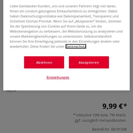
Liebe Gerstaecker Kunden, uns und unseren Partnern liegt viel daran,
Ihnen ein rundum gelungenes Einkaufserlebnis zu ermöglichen. Dabei
haben Datenschutzgrundsätze wie Datensparsamkeit, Transparenz und
Sicherheit höchste Priorität. Wenn Sie auf „Akzeptieren“ klicken, stimmen
Sie der Speicherung von Cookies auf Ihrem Gerät zu, um die
Websitenavigation zu verbessern, die Websitenutzung zu analysieren und
unsere Marketingbemühungen zu unterstützen. Selbstverständlich
können Sie Ihre Einwilligung jederzeit in den Einstellungen ändern oder
wiederrufen. Diese finden Sie unter
Datenschutz
2 Wochen für mich – Gesund und
kreativ zuhause
Ablehnen
Akzeptieren
0 Bewertungen
Einstellungen
Der Survival-Guide gegen Langweile bei Quarantäne
Mehr
9,99 €
inklusive 19% bzw. 7% MwSt,
ggf. zuzüglich
Versandkosten
.
Bestell-Nr.
08-91598