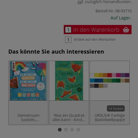
ggf. zuzüglich
Versandkosten
.
Bestell-Nr.
08-93710
Auf Lager.
In den Warenkorb
Artikel auf den Merkzettel
Das könnte Sie auch interessieren
14 Farben
Gemeinsam
Was ein Quadrat
URSUS® Farbige
U
basteln,
alles kann - Kinder
Bastelwellpappe
B
gemeinsam
falten und basteln
wachsen
zu kleinen
Geschichten