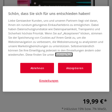
Schön, dass Sie sich für uns entschieden haben!
Liebe Gerstaecker Kunden, uns und unseren Partnern liegt viel daran,
Ihnen ein rundum gelungenes Einkaufserlebnis zu ermöglichen. Dabei
haben Datenschutzgrundsätze wie Datensparsamkeit, Transparenz und
Sicherheit höchste Priorität. Wenn Sie auf „Akzeptieren“ klicken, stimmen
Sie der Speicherung von Cookies auf Ihrem Gerät zu, um die
Websitenavigation zu verbessern, die Websitenutzung zu analysieren und
unsere Marketingbemühungen zu unterstützen. Selbstverständlich
können Sie Ihre Einwilligung jederzeit in den Einstellungen ändern oder
wiederrufen. Diese finden Sie unter
Datenschutz
100 kreative Papierideen
0 Bewertungen
Ablehnen
Akzeptieren
Vielfältige Bastelideen aus Papier für jede Jahreszeit und
Einstellungen
jeden Anlass – mit Schritt-für-Schritt-Anleitungen, Vorlagen
und Downloads für kreative Projekte.
Mehr
19,99 €
inklusive 19% bzw. 7% MwSt,